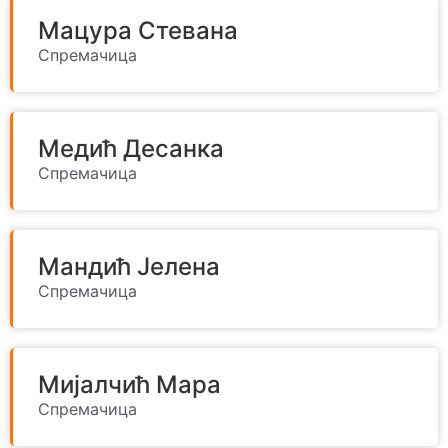
Мацура Стевана
Спремачица
Медић Десанка
Спремачица
Мандић Јелена
Спремачица
Мијалчић Мара
Спремачица