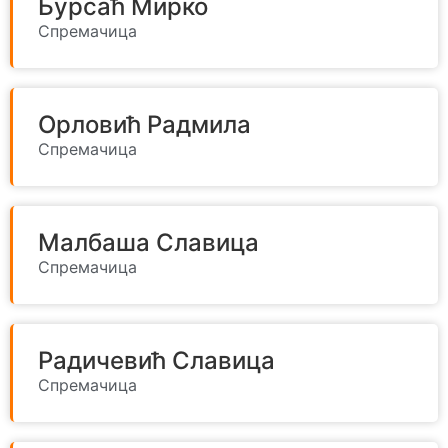
Бурсаћ Мирко
Спремачица
Орловић Радмила
Спремачица
Малбаша Славица
Спремачица
Радичевић Славица
Спремачица