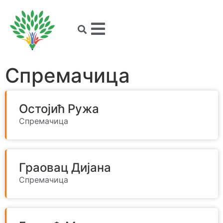
Спремачица
Остојић Ружа
Спремачица
Граовац Дијана
Спремачица