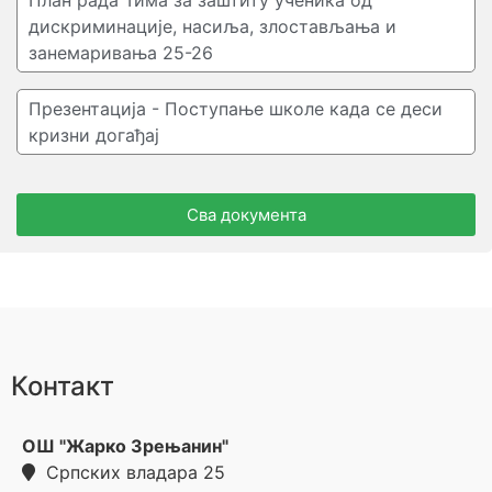
План рада Тима за заштиту ученика од
дискриминације, насиља, злостављања и
занемаривања 25-26
Презентација - Поступање школе када се деси
кризни догађај
Сва документа
Контакт
ОШ "Жарко Зрењанин"
Српских владара 25