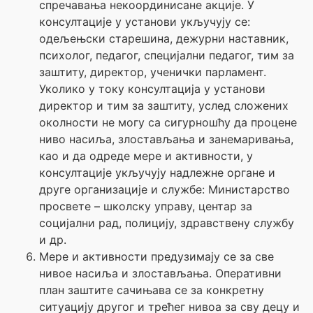
спречавања некоординисане акције. У
консултације у установи укључују се:
одељењски старешина, дежурни наставник,
психолог, педагог, специјални педагог, тим за
заштиту, директор, ученички парламент.
Уколико у току консултација у установи
директор и тим за заштиту, услед сложених
околности не могу са сигурношћу да процене
ниво насиља, злостављања и занемаривања,
као и да одреде мере и активности, у
консултације укључују надлежне органе и
друге организације и службе: Министарство
просвете – школску управу, центар за
социјални рад, полицију, здравствену службу
и др.
Мере и активности предузимају се за све
нивое насиља и злостављања. Оперативни
план заштите сачињава се за конкретну
ситуацију другог и трећег нивоа за сву децу и