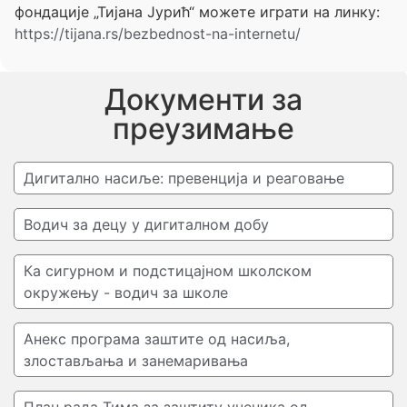
фондације „Тијана Јурић“ можете играти на линку:
https://tijana.rs/bezbednost-na-internetu/
Документи за
преузимање
Дигитално насиље: превенција и реаговање
Водич за децу у дигиталном добу
Ка сигурном и подстицајном школском
окружењу - водич за школе
Анекс програма заштите од насиља,
злостављања и занемаривања