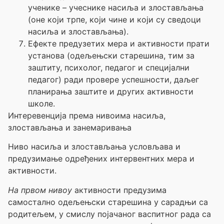
ученике – учеснике насиља и злостављања
(оне који трпе, који чине и који су сведоци
насиља и злостављања).
Ефекте предузетих мера и активности прати
установа (одељењски старешина, тим за
заштиту, психолог, педагог и специјални
педагог) ради провере успешности, даљег
планирања заштите и других активности
школе.
Интеревенција према нивоима насиља,
злостављања и занемаривања
Ниво насиља и злостављања условљава и
предузимање одређених интервентних мера и
активности.
На првом нивоу
активности предузима
самостално одељењски старешина у сарадњи са
родитељем, у смислу појачаног васпитног рада са