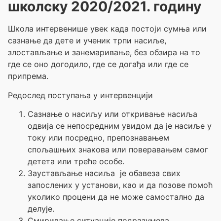
школску 2020/2021. годину
Школа интервенише увек када постоји сумња или
сазнање да дете и ученик трпи насиље,
злостављање и занемаривање, без обзира на то
где се оно догодило, где се догађа или где се
припрема.
Редослед поступања у интервенцији
Сазнање о насиљу или откривање насиља
одвија се непосредним увидом да је насиље у
току или посредно, препознавањем
спољашњих знакова или поверавањем самог
детета или треће особе.
Заустављање насиља је обавеза свих
запослених у установи, као и да позове помоћ
уколико процени да не може самостално да
делује.
Смиривање ситуације подразумева