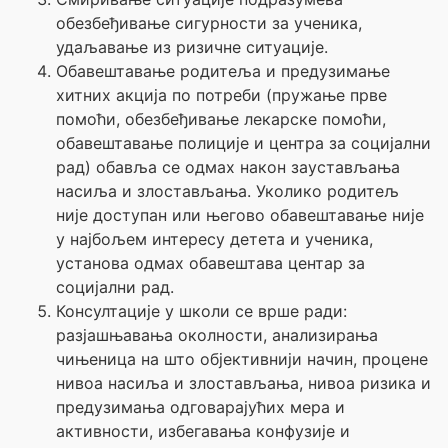
обезбеђивање сигурности за ученика,
удаљавање из ризичне ситуације.
Обавештавање родитеља и предузимање
хитних акција по потреби (пружање прве
помоћи, обезбеђивање лекарске помоћи,
обавештавање полиције и центра за социјални
рад) обавља се одмах након заустављања
насиља и злостављања. Уколико родитељ
није доступан или његово обавештавање није
у најбољем интересу детета и ученика,
установа одмах обавештава центар за
социјални рад.
Консултације у школи се врше ради:
разјашњавања околности, анализирања
чињеница на што објективнији начин, процене
нивоа насиља и злостављања, нивоа ризика и
предузимања одговарајућих мера и
активности, избегавања конфузије и