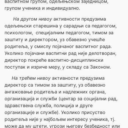
васпитном групом, одељењском заједницом,
групом ученика и индивидуално.
На другом нивоу
активности предузима
одељењски старешина у сарадњи са педагогом,
психологом, специјалним педагогом, тимом за
заштиту и директором, уз обавезно учешће
родитеља, у смислу појачаног васпитног рада.
Уколико појачани васпитни рад није делотворан,
директор покреће васпитно-дисциплински
поступак и изриче меру, у складу са Законом.
На трећем нивоу
активности предузима
директор са тимом за заштиту, уз обавезно
ангажовање родитеља и надлежних органа,
организација и служби (центар за социјални рад,
здравствена служба, полиција и друге
организације и службе). Уколико присуство
родитеља није у најбољем интересу ученика, тј.
може да му штети, угрози његову безбедност или