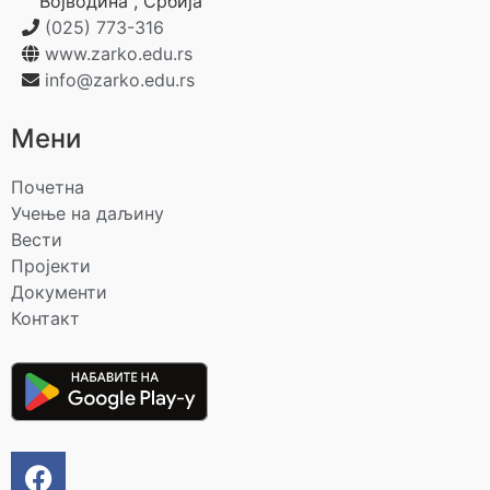
Војводина
,
Србија
(025) 773-316
www.zarko.edu.rs
info@zarko.edu.rs
Мени
Почетна
Учење на даљину
Вести
Пројекти
Документи
Контакт