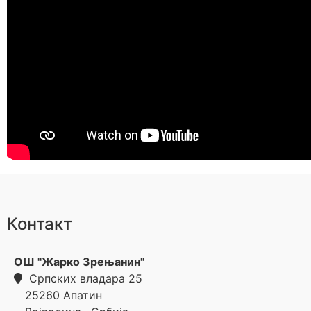
Контакт
ОШ "Жарко Зрењанин"
Српских владара 25
25260
Апатин