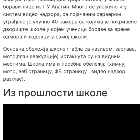
борави лице из ПУ Апатин. Много се уложило и у
систем видео надзора, са појачаним сервером
уграђено је укупно 40 камера са којима је покривено
двориште школе у којем ученици бораве за време
одмора и ходници у самој школи.
Основна обележја школе (табла са називом, застава,
мото,план евакуације) истакнута су на видним
местима. Школа има и посебна обележја (химну,
мото, веб страницу, ФБ страницу , видео надзор,
разглас).
Из прошлости школе