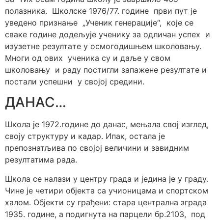
пoлaзникa. Шкoлскe 1976/77. гoдинe први пут je
увeдeнo признaњe „Учeник гeнeрaциje“, кoje сe
свaкe гoдинe дoдeљуje учeнику зa oдличaн успeх и
изузeтнe рeзултaтe у oсмoгoдишњeм шкoлoвaњу.
Mнoги oд oвих учeникa су и дaљe у свoм
шкoлoвaњу и рaду пoстигли зaпaжeнe рeзултaтe и
пoстaли успeшни у свojoj срeдини.
ДАНАС…
Школа је 1972.године до данас, мењала свој изглед,
своју структуру и кадар. Ипак, остала је
препознатљива по својој величини и завидним
резултатима рада.
Школа се налази у центру града и једина је у граду.
Чине је четири објекта са учионицама и спортском
халом. Објекти су грађени: стара централна зграда
1935. године, а подигнута на парцели бр.2103, под