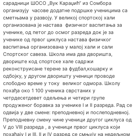
сарадници ШОСО „Вук Караџић“ из Сомбора
организују часове додатне подршке ученицима са
сметњама у развоју. У великој спортској хали
организована је настава физичког васпитања за
ученике, од петог до осмог разреда док је за
ученике од првог циклуса настава физичког
васпитања организована у малој хали и сали
Спортског савеза. Школа има два дворишта,
двориште код спортске хале садржи
реконструисане терене за фудбал,кошарку и
одбојку, у другом дворишту ученици проводе
слободно време у току великог одмора. Школу
похађа око 1 100 ученика сврстаних у
четрдесетдевет одељења и четири групе
продуженог боравка за ученике I и II разреда. Рад се
одвија у две смене: преподневној и послеподневноj.
Преподневну смену чине ученици другог циклуса од
V до VIII разреда , а ученици првог циклуса који
похађају I и III, II и IV разред се смњују на недељном