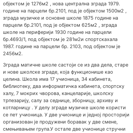
објектом је 1276м2 , нова централна зграда 1979.
године на парцели бр.2101, под је објектом 1500м2 ,
зграда музичке и основне школе 1875 године на
парцели бр.2101, под је објектом 625м2 , зграда
школе на периферији 1930 године на парцели
бр.4693/1, под објектом је 281м2и спортскахала
1987. године на парцели бр. 2103, под објектом је
2456м2.
Зграда матичне школе састоји се из два дела, старе
и нове школске зграде, која функционише као
целина. Школа има 17 учионица, 34 кабинета,
библиотеку, два информатичка кабинета, спортску
халу, 7 мокрих чворова, канцеларије, школску
трпезарију, салу за седнице, зборницу, архиву и
котларницу . У делу зграде музичке школе користи
се пет учионица. У две учионице и једној просторији
организован је продужени боравак у две смене,
смењивањем група.У остале две учионице стручни