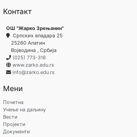
Контакт
ОШ "Жарко Зрењанин"
Српских владара 25
25260
Апатин
Војводина
,
Србија
(025) 773-316
www.zarko.edu.rs
info@zarko.edu.rs
Мени
Почетна
Учење на даљину
Вести
Пројекти
Документи