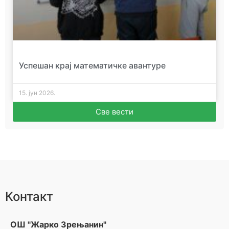
Успешан крај математичке авантуре
15. јун 2026.
Све вести
Контакт
ОШ "Жарко Зрењанин"