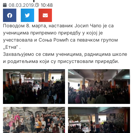
08.03.2019.
10:48
Поводом 8. марта, наставник Јосип Чапо је са
ученицима припремио приредбу у којој је
учествовала и Соња Ромић са певачком групом
,,Етна“ .
Захваљујемо се свим ученицима, радницима школе
и родитељима који су присуствовали приредби.