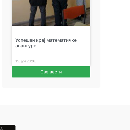
Успешан крај математичке
авантуре
15. јун 2026.
Све вести