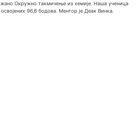
одржано Окружно такмичење из хемије. Наша ученица
 освојених 96,8 бодова. Ментор је Деак Винка.