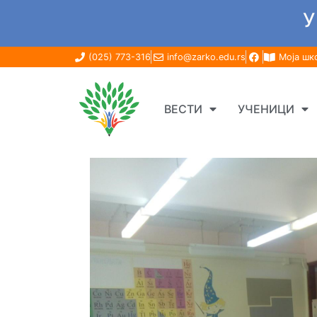
У
(025) 773-316
info@zarko.edu.rs
Моја шк
ВЕСТИ
УЧЕНИЦИ