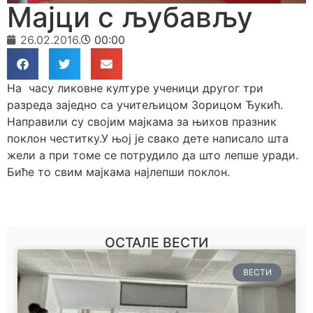
Мајци с љубављу
26.02.2016.
00:00
На часу ликовне културе ученици другог три
разреда заједно са учитељицом Зорицом Ђукић.
Направили су својим мајкама за њихов празник
поклон честитку.У њој је свако дете написало шта
жели а при томе се потрудило да што лепше уради.
Биће то свим мајкама најлепши поклон.
ОСТАЛЕ ВЕСТИ
ВЕСТИ