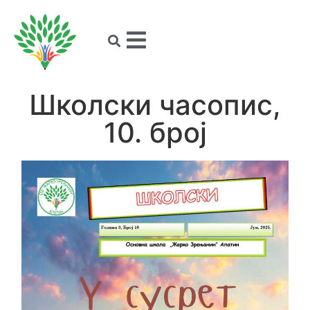
Школски часопис,
10. број