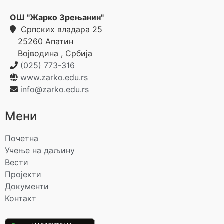
ОШ "Жарко Зрењанин"
Српских владара 25
25260
Апатин
Војводина
,
Србија
(025) 773-316
www.zarko.edu.rs
info@zarko.edu.rs
Мени
Почетна
Учење на даљину
Вести
Пројекти
Документи
Контакт