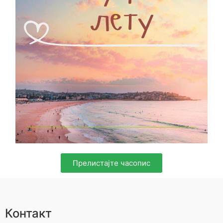
Прелистајте часопис
Контакт