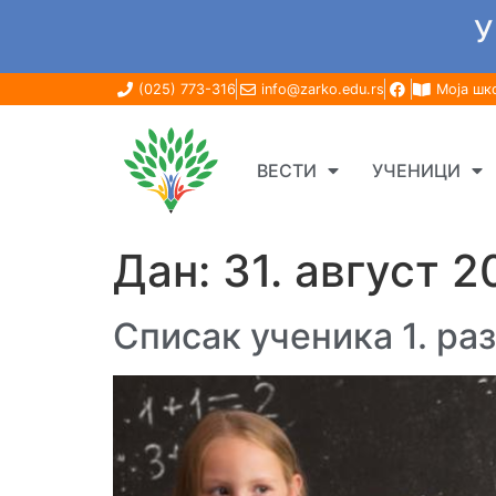
У
(025) 773-316
info@zarko.edu.rs
Моја шк
ВЕСТИ
УЧЕНИЦИ
Дан:
31. август 2
Списак ученика 1. ра