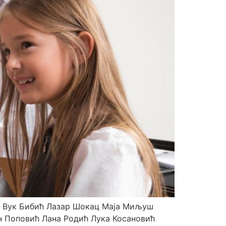
ћ Вук Бибић Лазар Шокац Маја Миљуш
н Поповић Лана Родић Лука Косановић