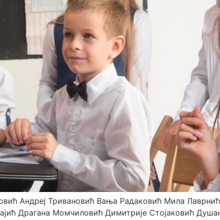
овић Андреј Тривановић Вања Радаковић Мила Лаврни
њајић Драгана Момчиловић Димитрије Стојаковић Душа