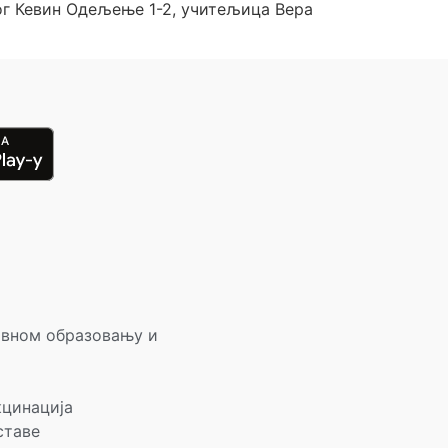
г Кевин Одељење 1-2, учитељица Вера
овном образовању и
кцинација
ставе