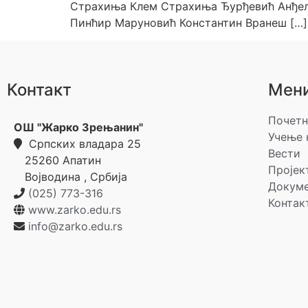
Страхиња Клем Страхиња Ђурђевић Анђела
Пинћир Маруновић Константин Вранеш […]
Контакт
Мен
Почетн
ОШ "Жарко Зрењанин"
Учење 
Српских владара 25
Вести
25260
Апатин
Пројек
Војводина
,
Србија
Докум
(025) 773-316
Контак
www.zarko.edu.rs
info@zarko.edu.rs