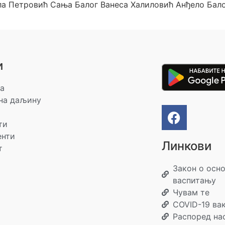
 Петровић Сања Балог Ванеса Халиловић Анђело Бало
и
а
на даљину
ти
енти
Линкови
т
Закон о осн
васпитању
Чувам те
COVID-19 ва
Распоред на