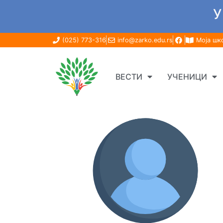
У
(025) 773-316
info@zarko.edu.rs
Моја шк
ВЕСТИ
УЧЕНИЦИ