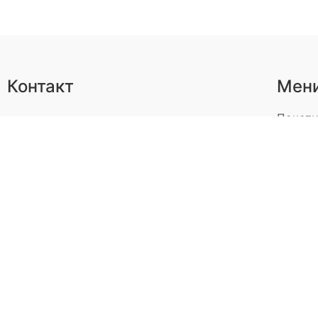
Контакт
Мен
Почетн
ОШ "Жарко Зрењанин"
Учење 
Српских владара 25
Вести
25260
Апатин
Пројек
Војводина
,
Србија
Докум
(025) 773-316
Контак
www.zarko.edu.rs
info@zarko.edu.rs