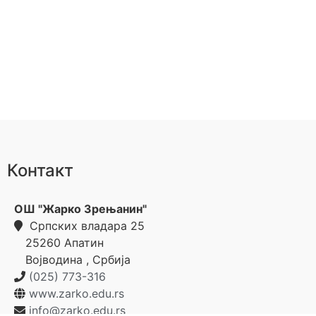
Контакт
ОШ "Жарко Зрењанин"
Српских владара 25
25260
Апатин
Војводина
,
Србија
(025) 773-316
www.zarko.edu.rs
info@zarko.edu.rs