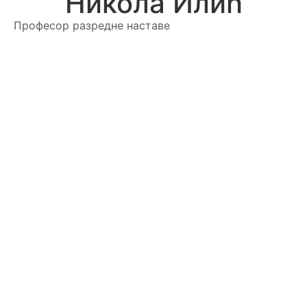
Никола Илић
Професор разредне наставе