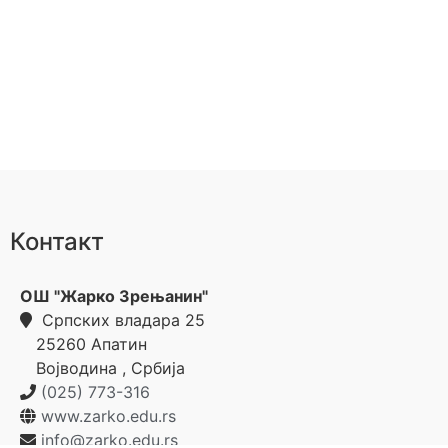
Контакт
ОШ "Жарко Зрењанин"
Српских владара 25
25260
Апатин
Војводина
,
Србија
(025) 773-316
www.zarko.edu.rs
info@zarko.edu.rs