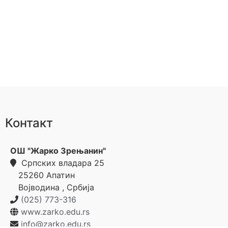
Контакт
ОШ "Жарко Зрењанин"
Српских владара 25
25260
Апатин
Војводина
,
Србија
(025) 773-316
www.zarko.edu.rs
info@zarko.edu.rs