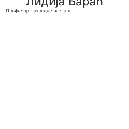
Лидија Бараћ
Професор разредне наставе