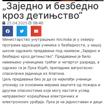
„Заједно и безбедно
кроз детињство“
25.04.2025.
08:40
Министарство унутрашњих послова је у оквиру
програма едукације ученика о безбедности, у нашој
школи одржало предавање под називом „Заједно и
безбедно кроз детињство“. Предавање је било
намењено ученицима трећег и четвртог разреда, а
одржао га је Лука Којић, припадник ватрогасно-
спасилачке јединице из Апатина.
Циљ предавања био је да се најмлађи ученици
упознају са основним мерама заштите од пожара и
другим опасностима које могу настати услед
неправилног коришћења електричних и
електронских уређаја. Лука је на једноставан и деци