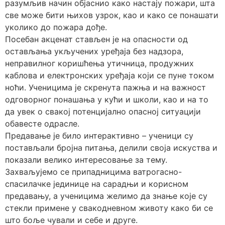
разумљив начин објаснио како настају пожари, шта
све може бити њихов узрок, као и како се понашати
уколико до пожара дође.
Посебан акценат стављен је на опасности од
остављања укључених уређаја без надзора,
неправилног коришћења утичница, продужних
каблова и електронских уређаја који се пуне током
ноћи. Ученицима је скренута пажња и на важност
одговорног понашања у кући и школи, као и на то
да увек о свакој потенцијално опасној ситуацији
обавесте одрасле.
Предавање је било интерактивно – ученици су
постављали бројна питања, делили своја искуства и
показали велико интересовање за тему.
Захваљујемо се припадницима ватрогасно-
спасилачке јединице на сарадњи и корисном
предавању, а ученицима желимо да знање које су
стекли примене у свакодневном животу како би се
што боље чували и себе и друге.