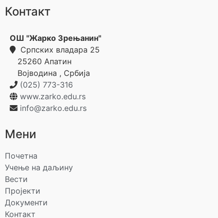
Контакт
ОШ "Жарко Зрењанин"
Српских владара 25
25260
Апатин
Војводина
,
Србија
(025) 773-316
www.zarko.edu.rs
info@zarko.edu.rs
Мени
Почетна
Учење на даљину
Вести
Пројекти
Документи
Контакт