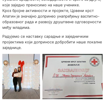
које заједно преносимо на наше ученике.
Кроз бројне активности и пројекте, Црвени крст
Апатин је значајно допринео унапређењу васпитно-
образовног рада и развоју друштвене одговорности
међу младима.
Радујемо се наставку сарадње и заједничким
пројектима који доприносе добробити наше локалне
заједнице.