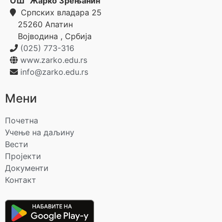
ОШ "Жарко Зрењанин"
Српских владара 25
25260
Апатин
Војводина
,
Србија
(025) 773-316
www.zarko.edu.rs
info@zarko.edu.rs
Мени
Почетна
Учење на даљину
Вести
Пројекти
Документи
Контакт