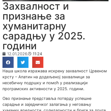
Захвалност и
признање за
хуманитарну
сарадњу у 2025.
години
12.01.2026.
11:24
Наша школа изражава искрену захвалност Црвеном
крсту – Апатин на додељеној захвалници за
несебичну подршку и помоћ у реализацији
програмских активности у 2025. години.
Ово признање представља потврду успешне
сарадње и заједничког залагања у неговању
хуманих вредности, солидарности и бриге за друге,