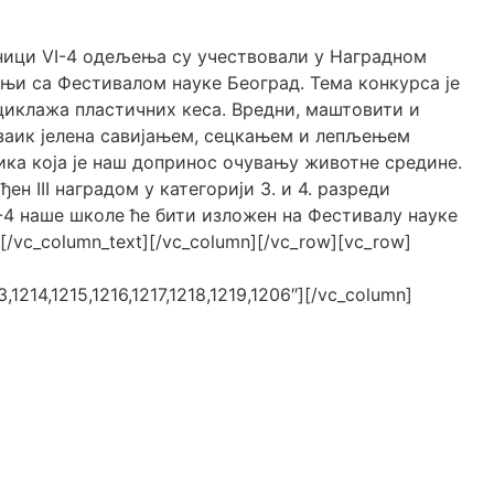
еници VI-4 одељења су учествовали у Наградном
дњи са Фестивалом науке Београд. Тема конкурса је
циклажа пластичних кеса. Вредни, маштовити и
заик јелена савијањем, сецкањем и лепљењем
лика која је наш допринос очувању животне средине.
ен III наградом у категорији 3. и 4. разреди
-4 наше школе ће бити изложен на Фестивалу науке
.[/vc_column_text][/vc_column][/vc_row][vc_row]
,1214,1215,1216,1217,1218,1219,1206″][/vc_column]