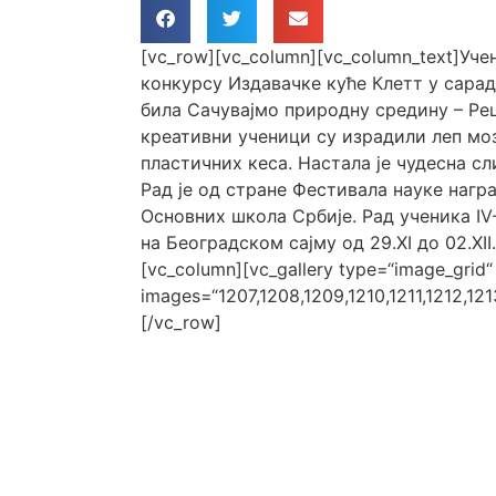
[vc_row][vc_column][vc_column_text]Уч
конкурсу Издавачке куће Клетт у сара
била Сачувајмо природну средину – Ре
креативни ученици су израдили леп мо
пластичних кеса. Настала је чудесна с
Рад је од стране Фестивала науке награђ
Основних школа Србије. Рад ученика IV
на Београдском сајму од 29.XI до 02.XII
[vc_column][vc_gallery type=“image_grid“
images=“1207,1208,1209,1210,1211,1212,1213
[/vc_row]