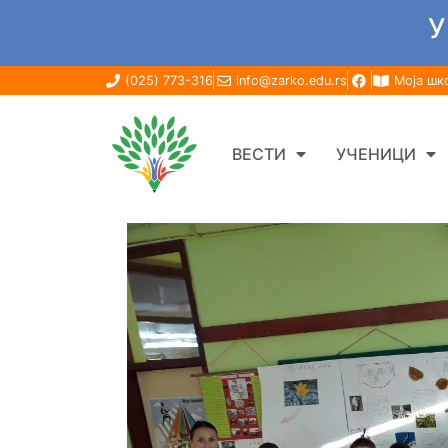
У
(025) 773-316
info@zarko.edu.rs
Моја шк
ВЕСТИ
УЧЕНИЦИ