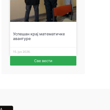
Успешан крај математичке
авантуре
15. јун 2026.
Све вести