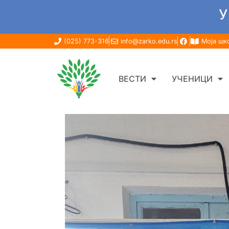
У
(025) 773-316
info@zarko.edu.rs
Моја шк
ВЕСТИ
УЧЕНИЦИ