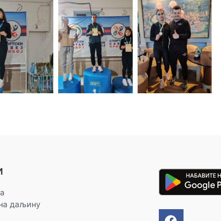
и
а
на даљину