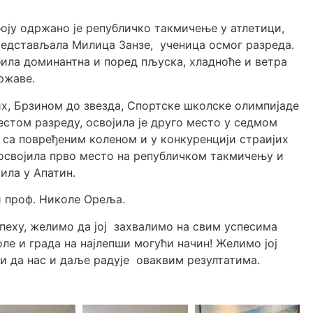
боју одржано је републичко такмичење у атлетици,
представљала Милица Занзе, ученица осмог разреда.
ила доминантна и поред пљуска, хладноће и ветра
ржаве.
х, Брзином до звезда, Спортске школске олимпијаде
стом разреду, освојила је друго место у седмом
 са повређеним коленом и у конкуренцији страијих
 освојила прво место на републичком такмичењу и
ила у Апатин.
и проф. Николе Ореља.
еху, желимо да јој захвалимо на свим успесима
оле и града на најлепши могући начин! Желимо јој
 и да нас и даље радује оваквим резултатима.