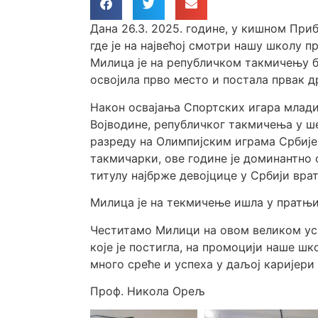
Дана 26.3. 2025. године, у кишном При
где је на највећој смотри нашу школу 
Милица је на републичком такмичењу б
освојила прво место и постала првак д
Након освајања Спортских игара млади
Војводине, републичког такмичења у ше
разреду на Олимпијским играма Србије
такмичарки, ове године је доминантно
титулу најбрже девојцице у Србији врат
Милица је на текмичење ишла у пратњ
Честитамо Милици на овом великом усп
које је постигла, на промоцији наше шк
много среће и успеха у даљој каријери
Проф. Никола Орељ