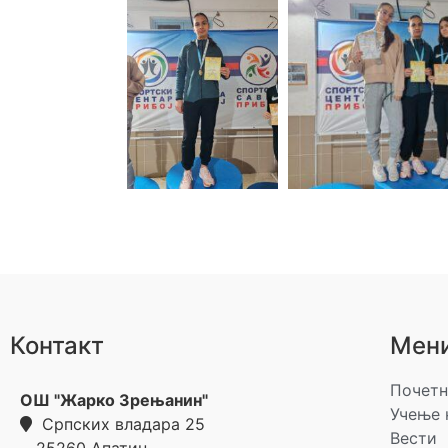
Контакт
Мен
Почетн
ОШ "Жарко Зрењанин"
Учење 
Српских владара 25
Вести