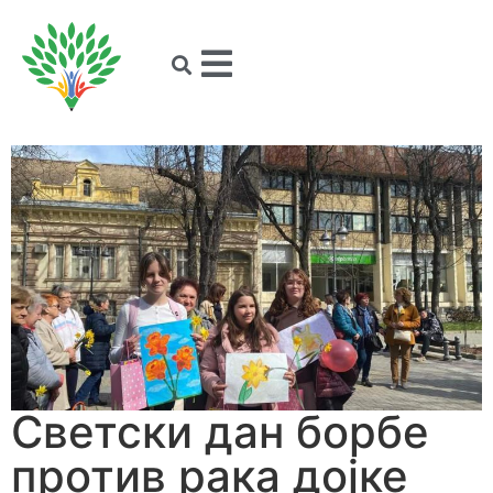
Светски дан борбе
против рака дојке