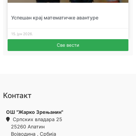
Успешан крај математичке авантуре
15. јун 2026.
Све вести
Контакт
ОШ "Жарко Зрењанин"
Српских владара 25
25260
Апатин
Војводина
,
Србија