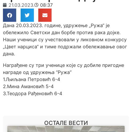
21.03.2023.
08:37
Дана 20.03.2023. године, удружење „Ружа“ је
обележило Светски дан борбе против рака дојке.
Наши ученици су учествовали у ликовном конкурсу
„Цвет нарциса“ и тиме подржали обележавање овог
дана.
Награђене су три ученице које су добиле пригодне
награде од удружења “Ружа”
1.Љиљана Петровић 6-4
2.Мина Амановић 5-4
3.Теодора Рађеновић 6-4
ОСТАЛЕ ВЕСТИ