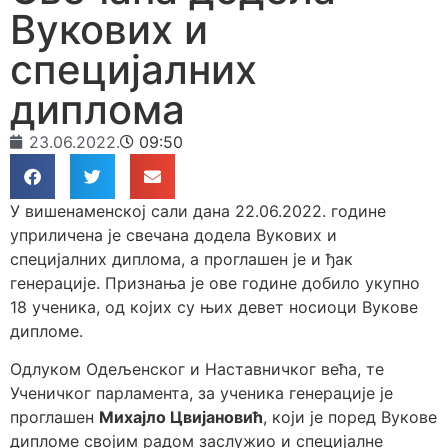
Вукових и
специјалних
диплома
23.06.2022.
09:50
У вишенаменској сали дана 22.06.2022. године
уприличена је свечана додела Вукових и
специјалних диплома, а проглашен је и ђак
генерације. Признања је ове године добило укупно
18 ученика, од којих су њих девет носиоци Вукове
дипломе.
Одлуком Одељенског и Наставничког већа, те
Ученичког парламента, за ученика генерације је
проглашен
Михајло Цвијановић
, који је поред Вукове
дипломе својим радом заслужио и специјалне