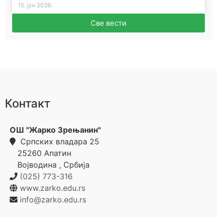
15. јун 2026.
Све вести
Контакт
ОШ "Жарко Зрењанин"
Српских владара 25
25260
Апатин
Војводина
,
Србија
(025) 773-316
www.zarko.edu.rs
info@zarko.edu.rs