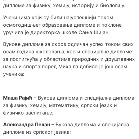
дипломе за физику, хемију, историју и биологију.
Ученицима који су били најуспешнији током
осмогодишњег образовања дипломе и поклоне
уручила је директорка школе Сања Шијан.
Вукове дипломе за скроз одличан успех током свих
осам година школовања, као и специјалне дипломе
за постигнућа у областима природних и друштвених
наука и спорта поред Михајла добило је још осам
ученика:
Маша Рајић
– Вукова диплома и специјална диплома
за физику, хемију, математику, српски језик и
физичко васпитање;
Александра Пекан
– Вукова диплома и специјална
диплома из српског језика;