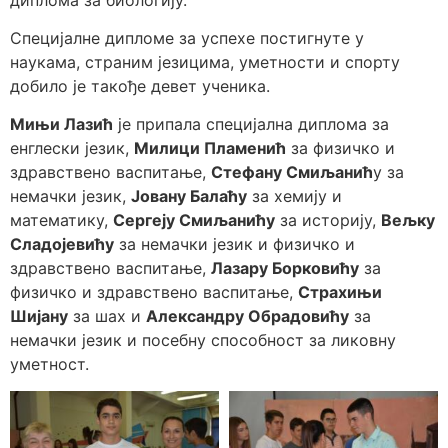
Специјалне дипломе за успехе постигнуте у
наукама, страним језицима, уметности и спорту
добило је такође девет ученика.
Мињи Лазић
је припала специјална диплома за
енглески језик,
Милици Пламенић
за физичко и
здравствено васпитање,
Стефану Смиљанић
у за
немачки језик,
Јовану Балаћу
за хемију и
математику,
Сергеју Смиљанићу
за историју,
Вељку
Сладојевићу
за немачки језик и физичко и
здравствено васпитање,
Лазару Борковићу
за
физичко и здравствено васпитање,
Страхињи
Шијану
за шах и
Александру Обрадовићу
за
немачки језик и посебну способност за ликовну
уметност.