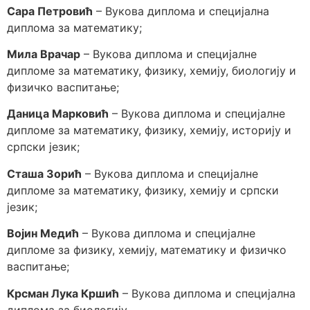
Сара Петровић
– Вукова диплома и специјална
диплома за математику;
Мила Врачар
– Вукова диплома и специјалне
дипломе за математику, физику, хемију, биологију и
физичко васпитање;
Даница Марковић
– Вукова диплома и специјалне
дипломе за математику, физику, хемију, историју и
српски језик;
Сташа Зорић
– Вукова диплома и специјалне
дипломе за математику, физику, хемију и српски
језик;
Војин Медић
– Вукова диплома и специјалне
дипломе за физику, хемију, математику и физичко
васпитање;
Крсман Лука Кршић
– Вукова диплома и специјална
диплома за биологију.