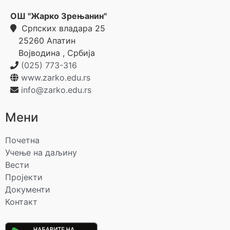
ОШ "Жарко Зрењанин"
Српских владара 25
25260
Апатин
Војводина
,
Србија
(025) 773-316
www.zarko.edu.rs
info@zarko.edu.rs
Мени
Почетна
Учење на даљину
Вести
Пројекти
Документи
Контакт