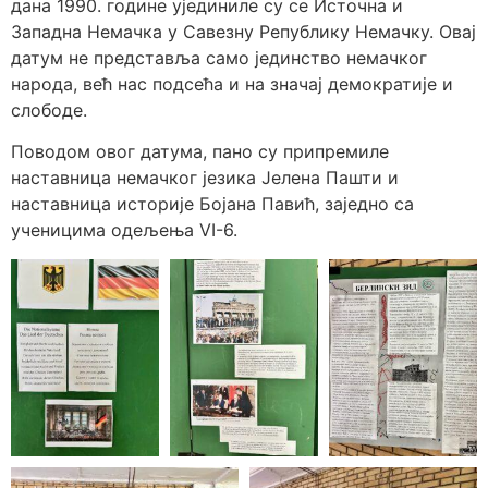
дана 1990. године ујединиле су се Источна и
Западна Немачка у Савезну Републику Немачку. Овај
датум не представља само јединство немачког
народа, већ нас подсећа и на значај демократије и
слободе.
Поводом овог датума, пано су припремиле
наставница немачког језика Јелена Пашти и
наставница историје Бојана Павић, заједно са
ученицима одељења VI-6.