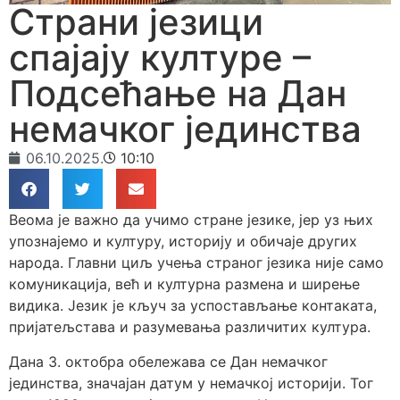
Страни језици
спајају културе –
Подсећање на Дан
немачког јединства
06.10.2025.
10:10
Веома је важно да учимо стране језике, јер уз њих
упознајемо и културу, историју и обичаје других
народа. Главни циљ учења страног језика није само
комуникација, већ и културна размена и ширење
видика. Језик је кључ за успостављање контаката,
пријатељстава и разумевања различитих култура.
Дана 3. октобра обележава се Дан немачког
јединства, значајан датум у немачкој историји. Тог