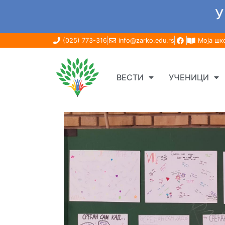
У
(025) 773-316
info@zarko.edu.rs
Моја шк
ВЕСТИ
УЧЕНИЦИ