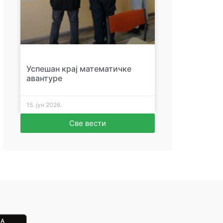
Успешан крај математичке
авантуре
15. јун 2026.
Све вести