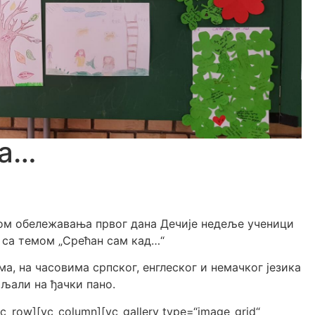
да…
оком обележавања првог дана Дечије недеље ученици
н са темом „Срећан сам кад…“
ма, на часовима српског, енглеског и немачког језика
аљали на ђачки пано.
vc_row][vc_column][vc_gallery type=“image_grid“