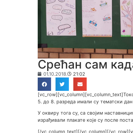
Срећан сам ка
01.10.2018.
21:02
[vc_row][vc_column][vc_column_text]Т
5. до 8. разреда имали су тематски да
У оквиру тога су, са својим наставници
израђивали плакате које су после пост
[/vc_column_text][/vc_column][/vc_row][