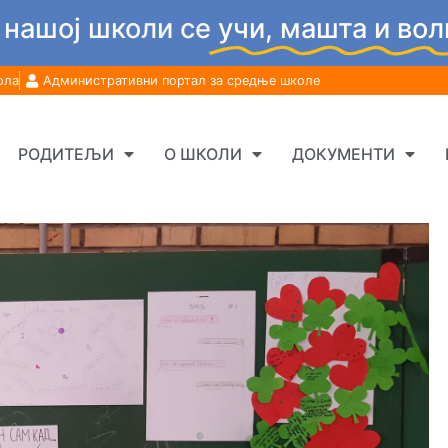
 нашој школи се
учи, машта и вол
ола
Административни портал за средње школе
РОДИТЕЉИ
О ШКОЛИ
ДОКУМЕНТИ