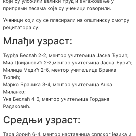
који су уложили велики труд и ангажовање у
припреми песама које су ученици говорили.
Ученици који су се пласирали на општинску смотру
рецитатора су:
Млађи узраст:
Ђурђа Беслаћ 2-2, ментор учитељица Јасна Ђурић;
Миа Цвијановић 2-2,ментор учитељица Јасна Ђурић;
Милица Медић 2-6, ментор учитељица Бранка
Ћопић;
Марко Брачика 3-4, ментор учитељица Анка
Миланко;
Уна Беслаћ 4-6, ментор учитељица Гордана
Радаковић.
Средњи узраст:
Тара Зорић 6-4, ментор наставница српског језика и