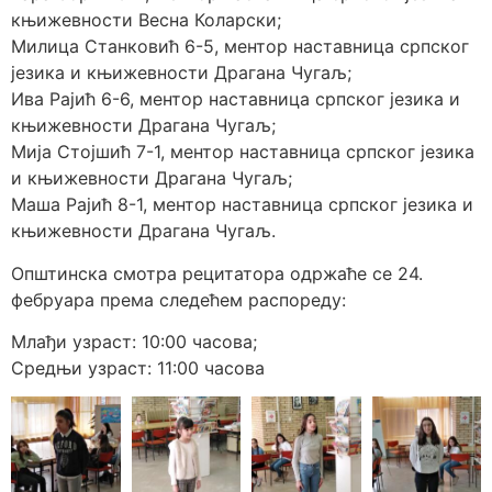
књижевности Весна Коларски;
Милица Станковић 6-5, ментор наставница српског
језика и књижевности Драгана Чугаљ;
Ива Рајић 6-6, ментор наставница српског језика и
књижевности Драгана Чугаљ;
Мија Стојшић 7-1, ментор наставница српског језика
и књижевности Драгана Чугаљ;
Маша Рајић 8-1, ментор наставница српског језика и
књижевности Драгана Чугаљ.
Општинска смотра рецитатора одржаће се 24.
фебруара према следећем распореду:
Млађи узраст: 10:00 часова;
Средњи узраст: 11:00 часова