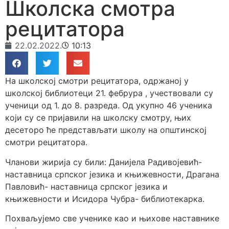
Школска смотра
рецитатора
22.02.2022.
10:13
На школској смотри рецитатора, одржаној у
школској библиотеци 21. фебрура , учествовали су
ученици од 1. до 8. разреда. Од укупно 46 ученика
који су се пријавили на школску смотру, њих
десеторо ће представљати школу на општинској
смотри рецитатора.
Чланови жирија су били: Данијела Радивојевић-
наставница српског језика и књижевности, Драгана
Павловић- наставница српског језика и
књижевности и Исидора Чубра- библиотекарка.
Похваљујемо све ученике као и њихове наставнике