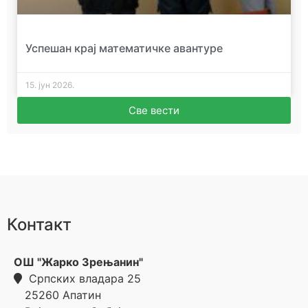
Успешан крај математичке авантуре
15. јун 2026.
Све вести
Контакт
ОШ "Жарко Зрењанин"
Српских владара 25
25260
Апатин