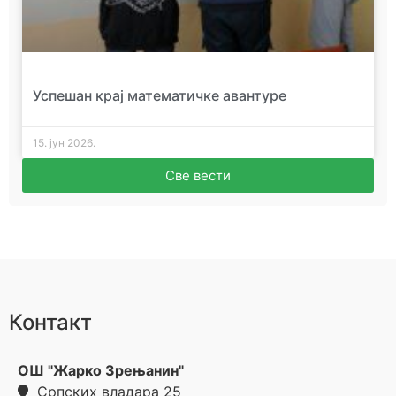
Успешан крај математичке авантуре
15. јун 2026.
Све вести
Контакт
ОШ "Жарко Зрењанин"
Српских владара 25