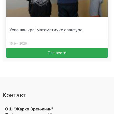
Успешан крај математичке авантуре
15. јун 2026.
Све вести
Контакт
ОШ "Жарко Зрењанин"