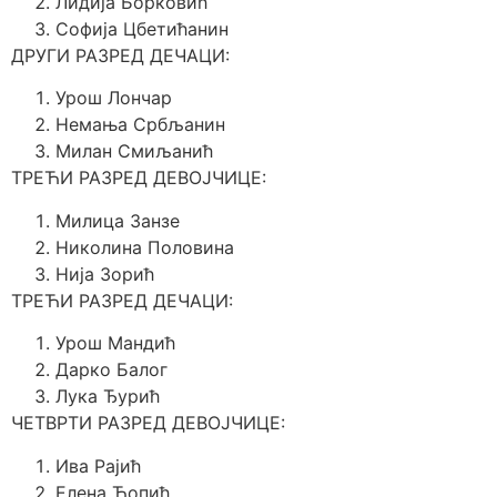
Лидија Борковић
Софија Цбетићанин
ДРУГИ РАЗРЕД ДЕЧАЦИ:
Урош Лончар
Немања Србљанин
Милан Смиљанић
ТРЕЋИ РАЗРЕД ДЕВОЈЧИЦЕ:
Милица Занзе
Николина Половина
Нија Зорић
ТРЕЋИ РАЗРЕД ДЕЧАЦИ:
Урош Мандић
Дарко Балог
Лука Ђурић
ЧЕТВРТИ РАЗРЕД ДЕВОЈЧИЦЕ:
Ива Рајић
Елена Ћопић