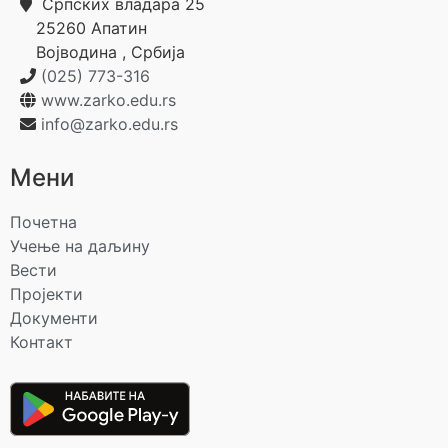
Српских владара 25
25260
Апатин
Војводина
,
Србија
(025) 773-316
www.zarko.edu.rs
info@zarko.edu.rs
Мени
Почетна
Учење на даљину
Вести
Пројекти
Документи
Контакт