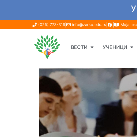
У
(025) 773-316
info@zarko.edu.rs
Моја шк
ВЕСТИ
УЧЕНИЦИ