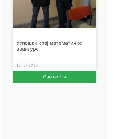
Успешан крај математичке
авантуре
15. јун 2026.
Све вести