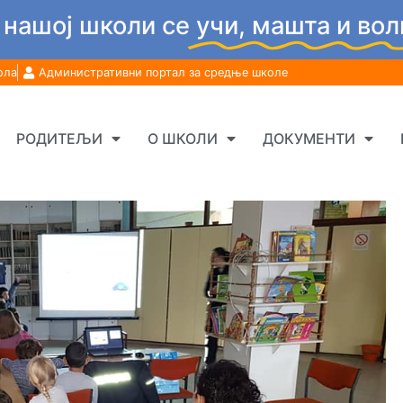
 нашој школи се
учи, машта и вол
ола
Административни портал за средње школе
РОДИТЕЉИ
О ШКОЛИ
ДОКУМЕНТИ