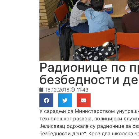
Радионице по п
безбедности де
18.12.2018.
11:43
У сарадњи са Министарством унутрашњ
технолошког развоја, полицијски служ
Јелисавац одржале су радионице за св
безбедности деце“. Кроз два школска ч