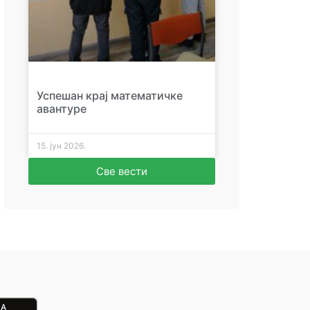
Успешан крај математичке
авантуре
15. јун 2026.
Све вести