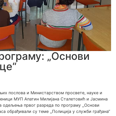
рограму: „Основи
це“
их послова и Министарством просвете, науке и
беници МУП Апатин Милијана Сталетовић и Јасмина
а одељења првог разреда по програму ,,Основи
аса обрађивали су теме ,,Полиција у служби грађана“