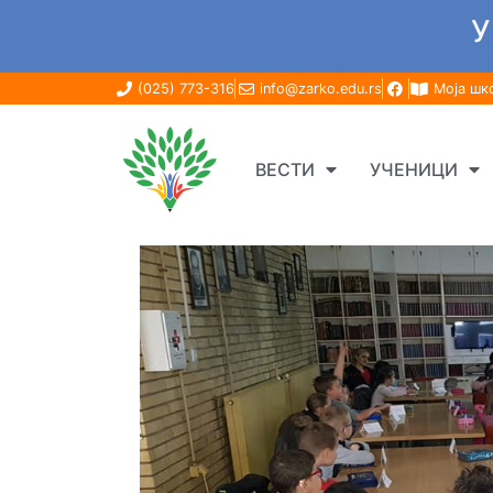
У
(025) 773-316
info@zarko.edu.rs
Моја шк
ВЕСТИ
УЧЕНИЦИ