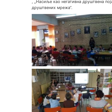
, ,,Насиље као негативна друштвена по
друштвених мрежа“.