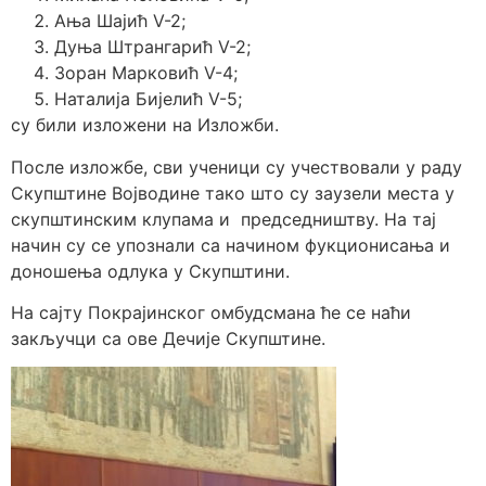
Ања Шаjић V-2;
Дуња Штрангарић V-2;
Зоран Марковић V-4;
Наталија Бијелић V-5;
су били изложени на Изложби.
После изложбе, сви ученици су учествовали у раду
Скупштине Војводине тако што су заузели места у
скупштинским клупама и председништву. На тај
начин су се упознали са начином фукционисања и
доношења одлука у Скупштини.
На сајту Покрајинског омбудсмана ће се наћи
закључци са ове Дечије Скупштине.