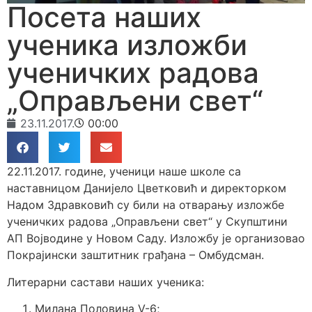
Посета наших
ученика изложби
ученичких радова
„Оправљени свет“
23.11.2017.
00:00
22.11.2017. године, ученици наше школе са
наставницом Данијело Цветковић и директорком
Надом Здравковић су били на отварању изложбе
ученичких радова „Оправљени свет“ у Скупштини
АП Војводине у Новом Саду. Изложбу је организовао
Покрајински заштитник грађана – Омбудсман.
Литерарни састави наших ученика:
Милана Половина V-6;