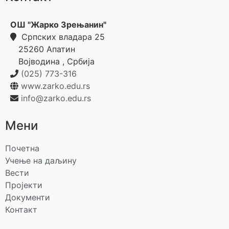
ОШ "Жарко Зрењанин"
Српских владара 25
25260
Апатин
Војводина
,
Србија
(025) 773-316
www.zarko.edu.rs
info@zarko.edu.rs
Мени
Почетна
Учење на даљину
Вести
Пројекти
Документи
Контакт