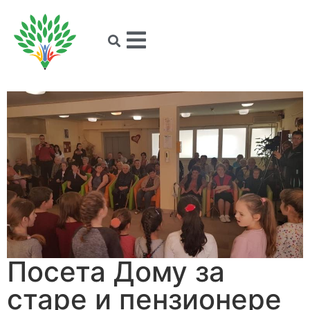
Посета Дому за
старе и пензионере