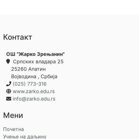
Контакт
ОШ "Жарко Зрењанин"
Српских владара 25
25260
Апатин
Војводина
,
Србија
(025) 773-316
www.zarko.edu.rs
info@zarko.edu.rs
Мени
Почетна
Учење на даљину