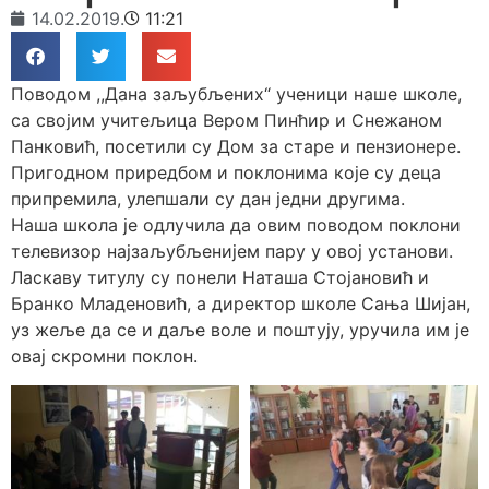
14.02.2019.
11:21
Поводом ,,Дана заљубљених“ ученици наше школе,
са својим учитељица Вером Пинћир и Снежаном
Панковић, посетили су Дом за старе и пензионере.
Пригодном приредбом и поклонима које су деца
припремила, улепшали су дан једни другима.
Наша школа је одлучила да овим поводом поклони
телевизор најзаљубљенијем пару у овој установи.
Ласкаву титулу су понели Наташа Стојановић и
Бранко Младеновић, а директор школе Сања Шијан,
уз жеље да се и даље воле и поштују, уручила им је
овај скромни поклон.