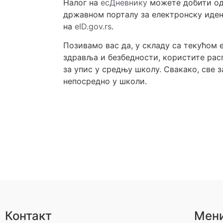
Налог на
есДневнику
можете добити од 
државном порталу за електронску иде
на
eID.gov.rs
.
Позивамо вас да, у складу са текућом 
здравља и безбедности, користите рас
за упис у средњу школу. Свакако, све з
непосредно у школи.
Контакт
Мен