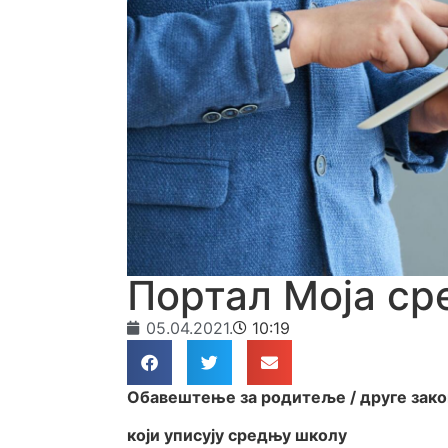
Портал Моја с
05.04.2021.
10:19
Обавештење за родитеље / друге зако
који уписују средњу школу