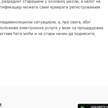
разредног старешине у основној школи, а налог на
нтификацију можете сами креирати регистровањем
епидемиолошком ситуацијом, а, пре свега, због
положиве електронске услуге у вези са процедурама
ахтеве ћете моћи и на стари начин да поднесете,
и