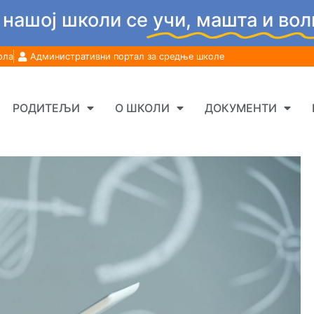
 нашој школи се
учи, машта и вол
ола
Административни портал за средње школе
РОДИТЕЉИ
О ШКОЛИ
ДОКУМЕНТИ