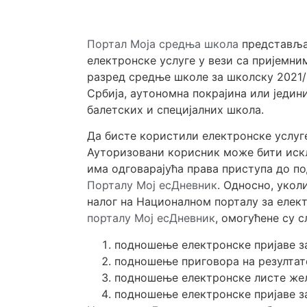
Портал Моја средња школа
представља 
електронске услуге у вези са пријемн
разред средње школе за школску 2021/2
Србија, аутономна покрајина или једин
балетских и специјалних школа.
Да бисте користили електронске услуге
Ауторизовани корисник може бити иск
има одговарајућа права приступа до по
Порталу Мој есДневник
. Односно, укол
налог на Националном порталу за елек
порталу Мој есДневник
, омогућене су 
подношење електронске пријаве з
подношење приговора на резултат
подношење електронске листе ж
подношење електронске пријаве з