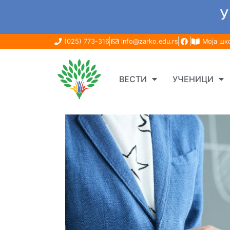
У
(025) 773-316
info@zarko.edu.rs
Моја шк
ВЕСТИ
УЧЕНИЦИ