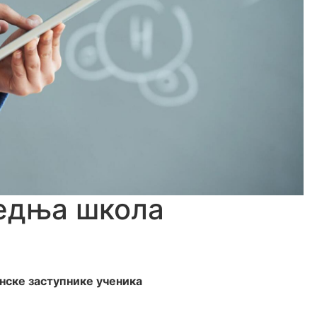
редња школа
нске заступнике ученика