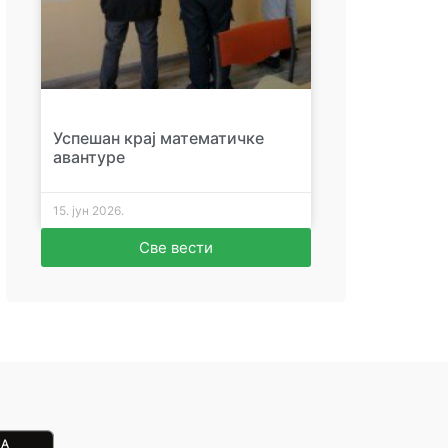
Успешан крај математичке
авантуре
15. јун 2026.
Све вести