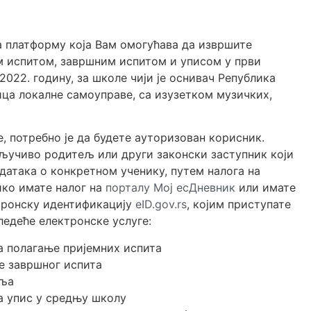
платформу која Вам омогућава да извршите
им испитом, завршним испитом и уписом у први
022. годину, за школе чији је оснивач Република
ица локалне самоуправе, са изузетком музичких,
, потребно је да будете ауторизован корисник.
ључиво родитељ или други законски заступник који
датака о конкретном ученику, путем налога на
ико имате налог на
порталу Мој есДневник
или имате
тронску идентификацију
eID.gov.rs
, којим приступате
следеће електронске услуге:
а полагање пријемних испита
е завршног испита
еља
а упис у средњу школу