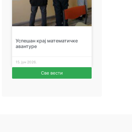
Успешан крај математичке
авантуре
15. јун 2026.
Све вести