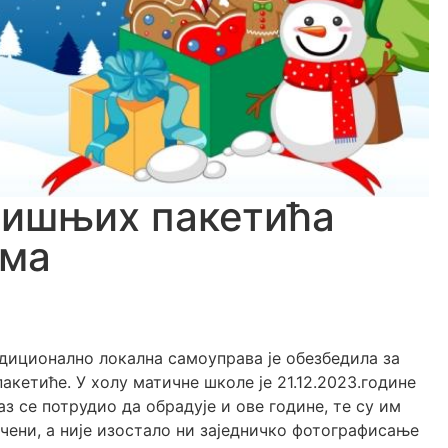
дишњих пакетића
има
адиционално локална самоуправа је обезбедила за
кетиће. У холу матичне школе је 21.12.2023.године
з се потрудио да обрадује и ове године, те су им
ени, а није изостало ни заједничко фотографисање