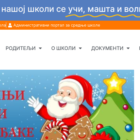
 нашој школи се
учи, машта и вол
ола
Административни портал за средње школе
РОДИТЕЉИ
О ШКОЛИ
ДОКУМЕНТИ