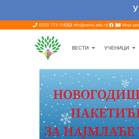
У
(025) 773-316
info@zarko.edu.rs
Моја шк
ВЕСТИ
УЧЕНИЦИ