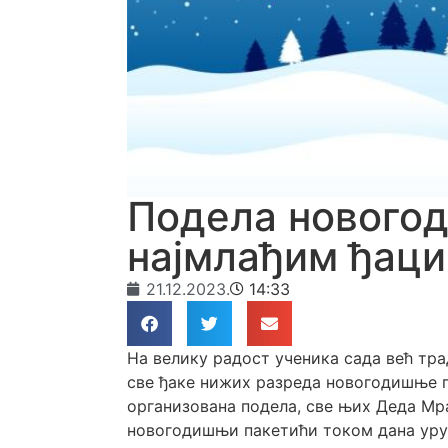
Подела нового
најмлађим ђац
21.12.2023.
14:33
На велику радост ученика сада већ тр
све ђаке нижих разреда новогодишње па
организована подела,
све њих Деда Мра
новогодишњи пакетићи током дана уруч