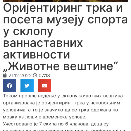
Оријентиринг трка и
посета музеју спорта
у склопу
ваннаставних
активности
„Животне вештине“
21.12.2022.
07:13
Током прошле недеље у склопу животних вештина
организована је оријентиринг трка у неповољним
условима, а то је значило да се трка одржала по
мраку уз лошије временске услове.
Учествовало је 7 екипа по 6 чланова, деца су
показала да су савладала мапирање, оријентацију и