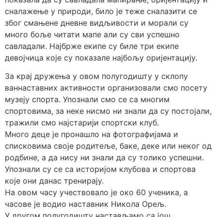
сналажење у природи, било је теже сналазити се
због смањене дневне видљивости и морали су
много боље читати мапе али су сви успешно
савладали. Најбрже екипе су биле три екипе
девојчица које су показале најбољу оријентацију.
За крај дружења у овом полугодишту у склопу
ваннаставних активности организовали смо посету
музеју спорта. Упознали смо се са многим
спортовима, за неке нисмо ни знали да су постојали,
тражили смо најстарији спортски клуб.
Много деце је пронашло на фотографијама и
списковима своје родитеље, баке, деке или неког од
родбине, а да нису ни знали да су толико успешни.
Упознали су се са историјом клубова и спортова
које они данас тренирају.
На овом часу учествовало је око 60 ученика, а
часове је водио наставник Никола Орељ.
У другом полугодишту настављамо са још