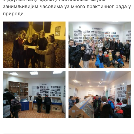
занимљивијим часовима уз много практичног рада у
природи.