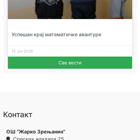
Успешан крај математичке авантуре
15. јун 2026.
Све вести
Контакт
ОШ "Жарко Зрењанин"
Српских владара 25