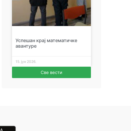
Успешан крај математичке
авантуре
15. јун 2026.
Све вести