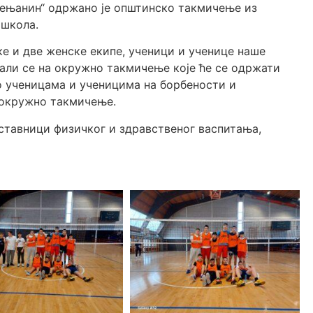
рењанин“
одр
ж
ано
је
оп
ш
тинско
такми
ч
ење
из
х
ш
кола.
ке
и две
ж
енске екипе,
у
ч
еници
и
у
ч
енице
наше
рали се на
окру
ж
но
такми
ч
ење
које
ћ
е се
одр
ж
ати
о
у
ч
еницама
и
у
ч
еницима
на борбености и
окру
ж
но
такми
ч
ење
.
аставници
физи
ч
ког
и здравственог васпитања,