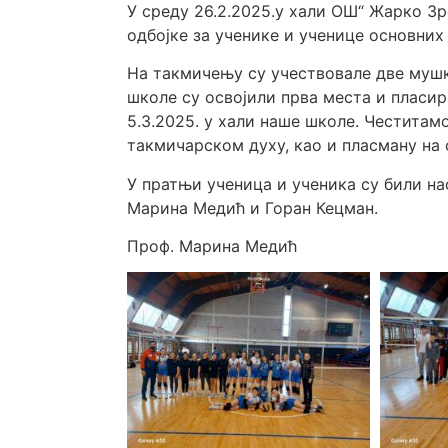
У среду 26.2.2025.у хали О
Ш
“
Ж
арко З
одбојке за
у
ч
енике
и
у
ч
енице
основни
На
такми
ч
ењу
су
у
ч
ествовале
две
му
ш
ш
коле су освојили прва места и пласи
5.3.2025. у хали
на
ш
е
ш
коле.
Ч
еститам
такми
ч
арском
духу, као и пласману на
У пратњи
у
ч
еница
и
у
ч
еника
су били н
Марина Меди
ћ
и Горан Кецман.
Проф. Марина Медић