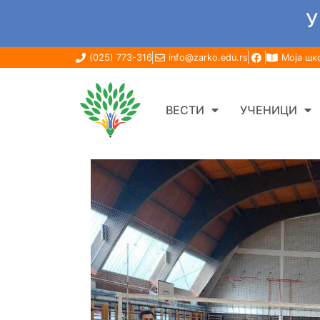
У
(025) 773-316
info@zarko.edu.rs
Моја шк
ВЕСТИ
УЧЕНИЦИ