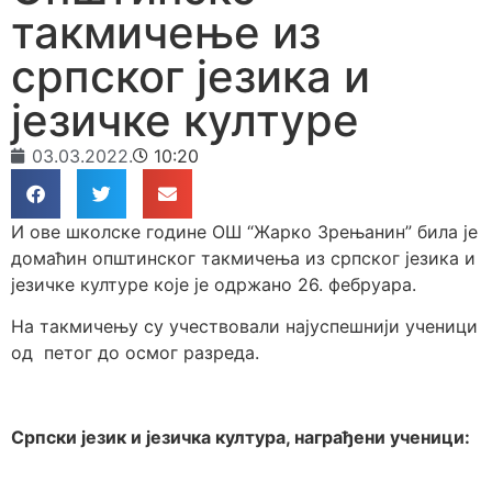
такмичење из
српског језика и
језичке културе
03.03.2022.
10:20
И ове школске године ОШ “Жарко Зрењанин” била је
домаћин општинског такмичења из српског језика и
језичке културе које је одржано 26. фебруара.
На такмичењу су учествовали најуспешнији ученици
од петог до осмог разреда.
Српски језик и језичка култура, награђени ученици: