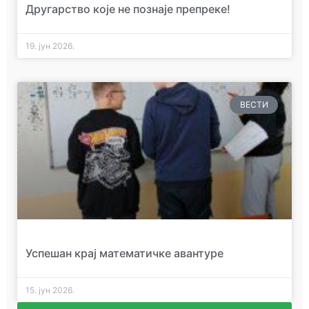
Другарство које не познаје препреке!
19. јун 2026.
ВЕСТИ
Успешан крај математичке авантуре
15. јун 2026.