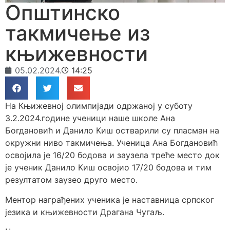
Општинско
такмичење из
књижевности
05.02.2024.
14:25
На Књижевној олимпијади одржаној у суботу
3.2.2024.године ученици наше школе Ана
Богдановић и Данило Киш остварили су пласман на
окружни ниво такмичења.
Ученица Ана Богдановић
освојила је 16/20 бодова и заузела треће место док
је ученик Данило Киш освојио 17/20 бодова и тим
резултатом заузео друго место.
Ментор награђених ученика је наставница српског
језика и књижевности Драгана Чугаљ.