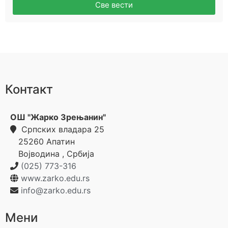
Све вести
Контакт
ОШ "Жарко Зрењанин"
Српских владара 25
25260
Апатин
Војводина
,
Србија
(025) 773-316
www.zarko.edu.rs
info@zarko.edu.rs
Мени