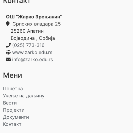
Контакт
ОШ "Жарко Зрењанин"
Српских владара 25
25260
Апатин
Војводина
,
Србија
(025) 773-316
www.zarko.edu.rs
info@zarko.edu.rs
Мени
Почетна
Учење на даљину
Вести
Пројекти
Документи
Контакт