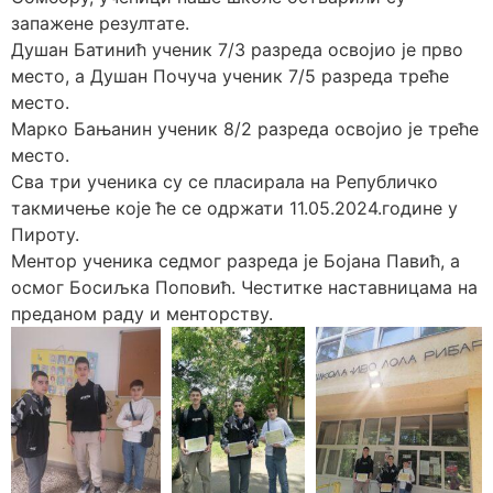
запажене резултате.
Душан Батинић ученик 7/3 разреда освојио је прво
место, а Душан Почуча ученик 7/5 разреда треће
место.
Марко Бањанин ученик 8/2 разреда освојио је треће
место.
Сва три ученика су се пласирала на Републичко
такмичење које ће се одржати 11.05.2024.године у
Пироту.
Ментор ученика седмог разреда је Бојана Павић, а
осмог Босиљка Поповић. Честитке наставницама на
преданом раду и менторству.