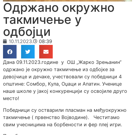
Одржано окружно
такмичење у
одбојци
10.11.2023.
08:39
Дана 09.11.2023.године у ОШ „Жарко Зрењанин“
одржано је окружно такмичење из одбојке за
девојчице и дечаке, учествовали су победници 4
општине: Сомбор, Kула, Оџаци и Апатин. Ученице
наше школе у јакој конкуренцији су освојиле друго
место!
Победници су остварили пласман на међуокружно
такмичење ( првенство Војводине). Честитамо
свим учесницима на борбености и фер плеј игри.