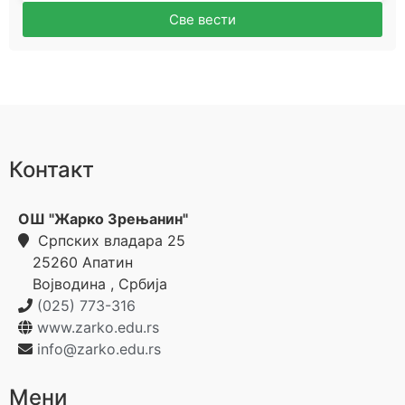
Све вести
Контакт
ОШ "Жарко Зрењанин"
Српских владара 25
25260
Апатин
Војводина
,
Србија
(025) 773-316
www.zarko.edu.rs
info@zarko.edu.rs
Мени