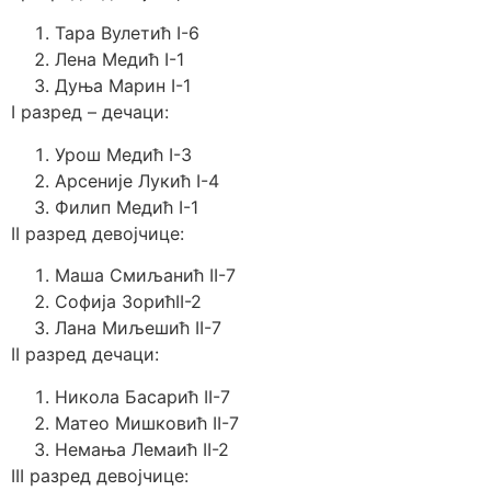
Тара Вулетић I-6
Лена Медић I-1
Дуња Марин I-1
I разред – дечаци:
Урош Медић I-3
Арсеније Лукић I-4
Филип Медић I-1
II разред девојчице:
Маша Смиљанић II-7
Софија ЗорићII-2
Лана Миљешић II-7
II разред дечаци:
Никола Басарић II-7
Матео Мишковић II-7
Немања Лемаић II-2
III разред девојчице: