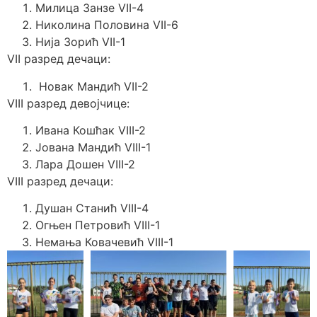
Милица Занзе VII-4
Николина Половина VII-6
Нија Зорић VII-1
VII разред дечаци:
Новак Мандић VII-2
VIII разред девојчице:
Ивана Кошћак VIII-2
Јована Мандић VIII-1
Лара Дошен VIII-2
VIII разред дечаци:
Душан Станић VIII-4
Огњен Петровић VIII-1
Немања Ковачевић VIII-1