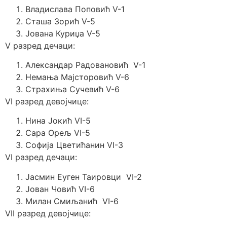
Владислава Поповић V-1
Сташа Зорић V-5
Јована Куриџа V-5
V разред дечаци:
Александар Радовановић V-1
Немања Мајсторовић V-6
Страхиња Сучевић V-6
VI разред девојчице:
Нина Јокић VI-5
Сара Орељ VI-5
Софија Цветићанин VI-3
VI разред дечаци:
Јасмин Еуген Таировци VI-2
Јован Човић VI-6
Милан Смиљанић VI-6
VII разред девојчице: