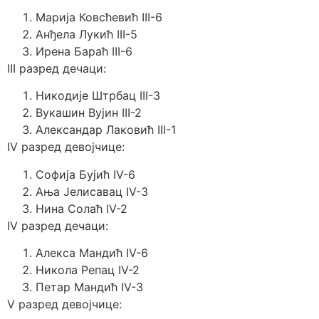
Марија Ковсћевић III-6
Анђела Лукић III-5
Ирена Бараћ III-6
III разред дечаци:
Никодије Штрбац III-3
Вукашин Вујин III-2
Александар Лаковић III-1
IV разред девојчице:
Софија Бујић IV-6
Ања Јелисавац IV-3
Нина Солаћ IV-2
IV разред дечаци:
Алекса Мандић IV-6
Никола Репац IV-2
Петар Мандић IV-3
V разред девојчице: