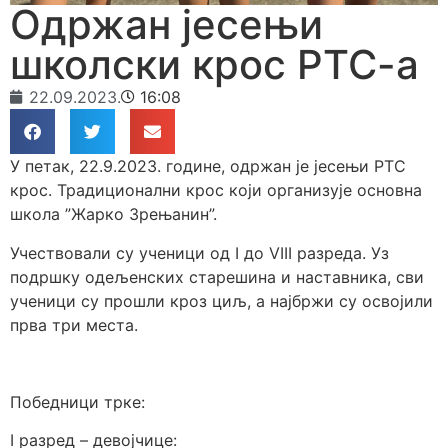
Одржан јесењи
школски крос РТС-а
22.09.2023.
16:08
У петак, 22.9.2023. године, одржан је јесењи РТС
крос. Традиционални крос који организује основна
школа ”Жарко Зрењанин”.
Учествовали су ученици од I до VIII разреда. Уз
подршку одељенских старешина и наставника, сви
ученици су прошли кроз циљ, а најбржи су освојили
прва три места.
Победници трке:
I разред – девојчице: