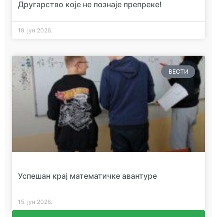
Другарство које не познаје препреке!
19. јун 2026.
ВЕСТИ
Успешан крај математичке авантуре
15. јун 2026.