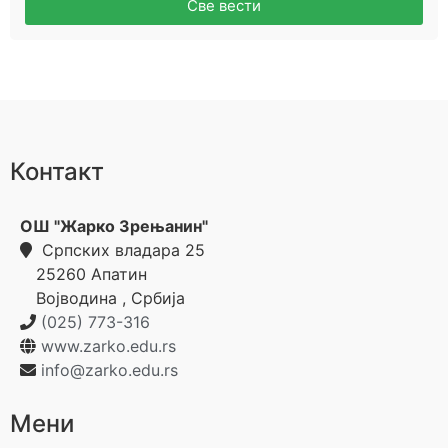
Све вести
Контакт
ОШ "Жарко Зрењанин"
Српских владара 25
25260
Апатин
Војводина
,
Србија
(025) 773-316
www.zarko.edu.rs
info@zarko.edu.rs
Мени