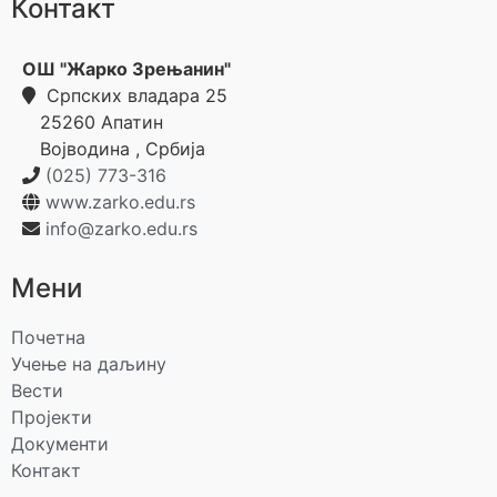
Контакт
ОШ "Жарко Зрењанин"
Српских владара 25
25260
Апатин
Војводина
,
Србија
(025) 773-316
www.zarko.edu.rs
info@zarko.edu.rs
Мени
Почетна
Учење на даљину
Вести
Пројекти
Документи
Контакт