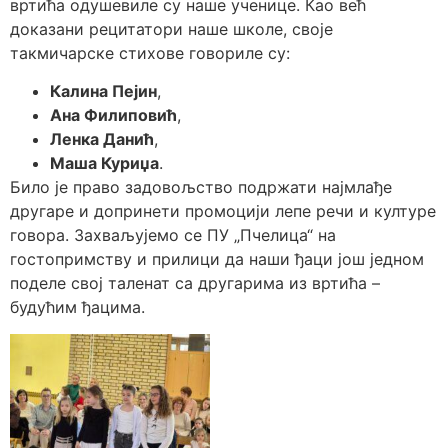
вртића одушевиле су наше ученице. Као већ
доказани рецитатори наше школе, своје
такмичарске стихове говориле су:
Калина Пејин
,
Ана Филиповић
,
Ленка Данић
,
Маша Куриџа
.
Било је право задовољство подржати најмлађе
другаре и допринети промоцији лепе речи и културе
говора. Захваљујемо се ПУ „Пчелица“ на
гостопримству и прилици да наши ђаци још једном
поделе свој таленат са другарима из вртића –
будућим ђацима.