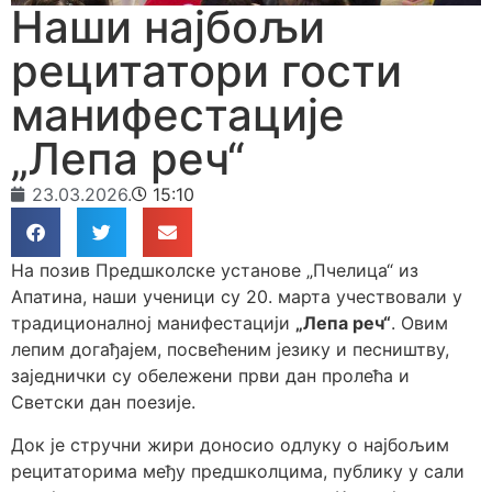
Наши најбољи
рецитатори гости
манифестације
„Лепа реч“
23.03.2026.
15:10
На позив Предшколске установе „Пчелица“ из
Апатина, наши ученици су 20. марта учествовали у
традиционалној манифестацији
„Лепа реч“
. Овим
лепим догађајем, посвећеним језику и песништву,
заједнички су обележени први дан пролећа и
Светски дан поезије.
Док је стручни жири доносио одлуку о најбољим
рецитаторима међу предшколцима, публику у сали