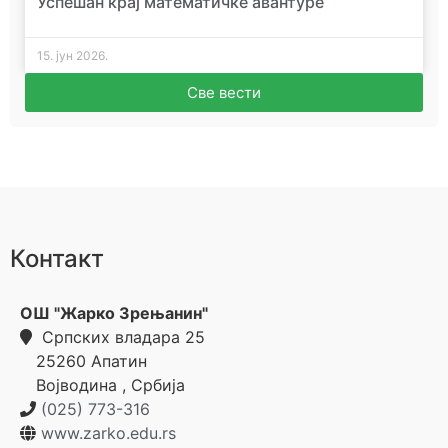
Успешан крај математичке авантуре
15. јун 2026.
Све вести
Контакт
ОШ "Жарко Зрењанин"
Српских владара 25
25260
Апатин
Војводина
,
Србија
(025) 773-316
www.zarko.edu.rs