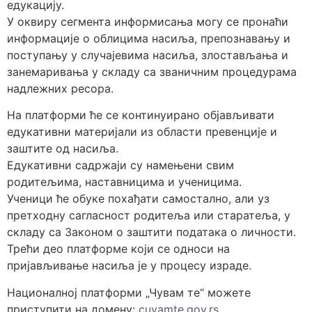
едукацију.
У оквиру сегмента информисања могу се пронаћи
информације о облицима насиља, препознавању и
поступању у случајевима насиља, злостављања и
занемаривања у складу са званичним процедурама
надлежних ресора.
На платформи ће се континуирано објављивати
едукативни материјали из области превенције и
заштите од насиља.
Едукативни садржаји су намењени свим
родитељима, наставницима и ученицима.
Ученици ће обуке похађати самостално, али уз
претходну сагласност родитеља или старатеља, у
складу са Законом о заштити података о личности.
Трећи део платформе који се односи на
пријављивање насиља је у процесу израде.
Националној платформи „Чувам те“ можете
приступити на домену:
cuvamte.gov.rs
.