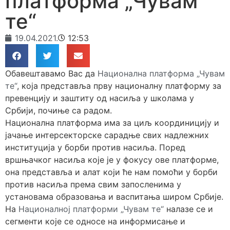
платформа „Чувам
те“
19.04.2021.
12:53
Обавештавамо Вас да
Национална платформа „Чувам
те“
, која представља прву националну платформу за
превенцију и заштиту од насиља у школама у
Србији, почиње са радом.
Национална платформа има за циљ координицију и
јачање интерсекторске сарадње свих надлежних
институција у борби против насиља. Поред
вршњачког насиља које је у фокусу ове платформе,
она представља и алат који ће нам помоћи у борби
против насиља према свим запосленима у
установама образовања и васпитања широм Србије.
На
Националној платформи „Чувам те“
налазе се и
сегменти које се односе на информисање и