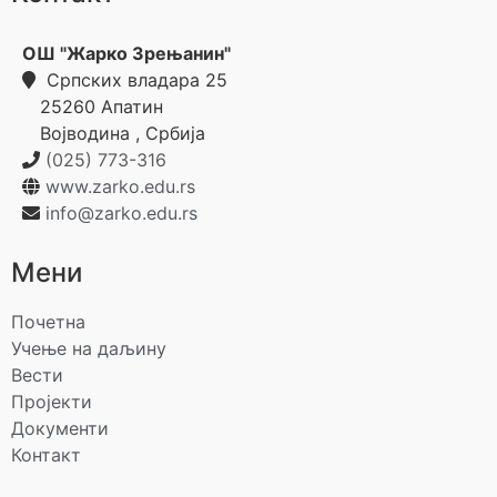
ОШ "Жарко Зрењанин"
Српских владара 25
25260
Апатин
Војводина
,
Србија
(025) 773-316
www.zarko.edu.rs
info@zarko.edu.rs
Мени
Почетна
Учење на даљину
Вести
Пројекти
Документи
Контакт