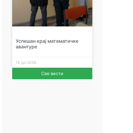
Успешан крај математичке
авантуре
15. јун 2026.
Све вести