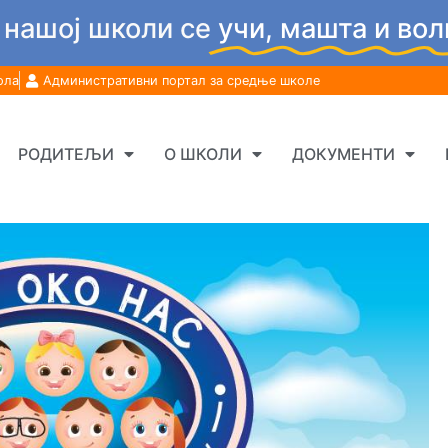
 нашој школи се
учи, машта и вол
ола
Административни портал за средње школе
РОДИТЕЉИ
О ШКОЛИ
ДОКУМЕНТИ