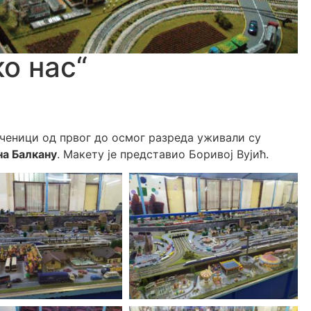
о нас“
 ученици од првог до осмог разреда уживали су
на Балкану
. Макету је представио Боривој Вујић.