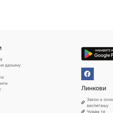
и
а
на даљину
ти
енти
Линкови
т
Закон о осн
васпитању
Чувам те