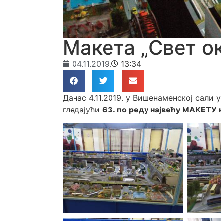
Макета „Свет ок
04.11.2019.
13:34
Данас 4.11.2019. у Вишенаменској сали
гледајући
63. по реду највећу МАКЕТУ 