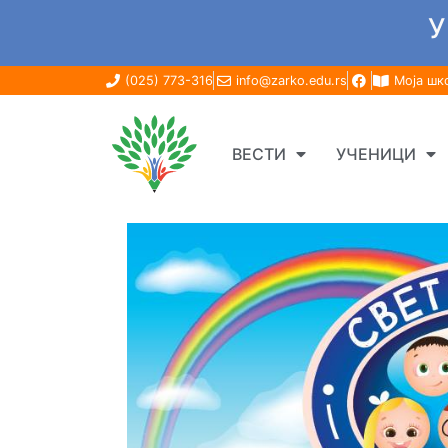
У
(025) 773-316
info@zarko.edu.rs
Моја шк
ВЕСТИ
УЧЕНИЦИ