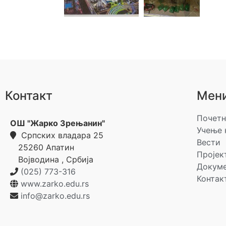
Контакт
Мен
Почетн
ОШ "Жарко Зрењанин"
Учење 
Српских владара 25
Вести
25260
Апатин
Пројек
Војводина
,
Србија
Докум
(025) 773-316
Контак
www.zarko.edu.rs
info@zarko.edu.rs