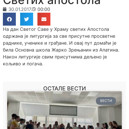
30.01.2017.
00:00
На дан Светог Саве у Храму светих Апостола
одржана је литургија за све присутне просветне
раднике, ученике и грађане. И овај пут домаћи је
била Основна школа Жарко Зрењанин из Апатина.
Након литургије свим присутнима дељено је
кољиво и погача.
ОСТАЛЕ ВЕСТИ
ВЕСТИ