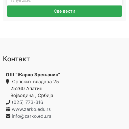
15. јун 2026.
Све вести
Контакт
ОШ "Жарко Зрењанин"
Српских владара 25
25260
Апатин
Војводина
,
Србија
(025) 773-316
www.zarko.edu.rs
info@zarko.edu.rs