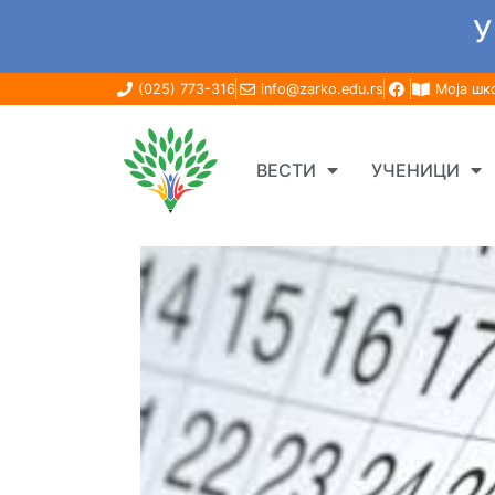
У
(025) 773-316
info@zarko.edu.rs
Моја шк
ВЕСТИ
УЧЕНИЦИ