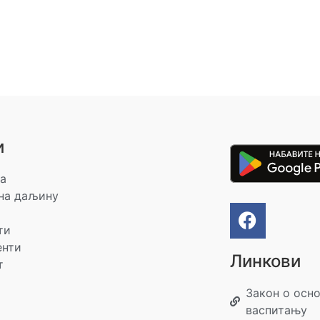
и
а
на даљину
ти
енти
Линкови
т
Закон о осн
васпитању