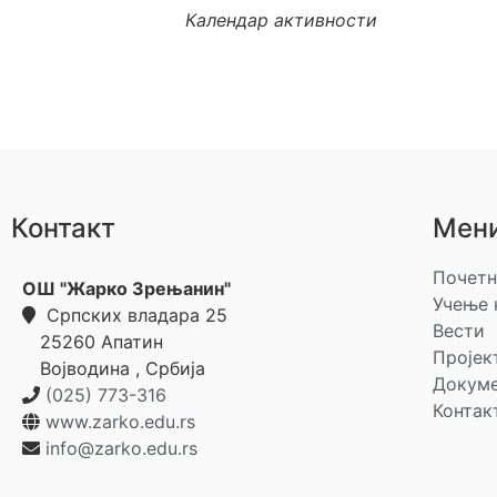
Календар активности
Контакт
Мен
Почетн
ОШ "Жарко Зрењанин"
Учење 
Српских владара 25
Вести
25260
Апатин
Пројек
Војводина
,
Србија
Докум
(025) 773-316
Контак
www.zarko.edu.rs
info@zarko.edu.rs