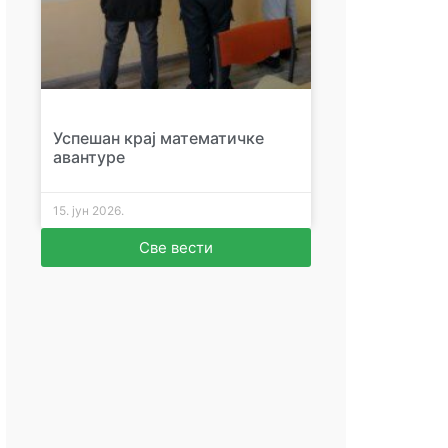
Успешан крај математичке
авантуре
15. јун 2026.
Све вести