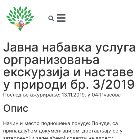
Јавна набавка услуга
оргранизовања
екскурзија и наставе
у природи бр. 3/2019
Последње ажурирање: 13.11.2019. у 04:11часова
Опис
Начин и место подношења понуде: Понуде, са
припадајућом документацијом, достављају се у
затвореној и запечаћеној коверти на адресу