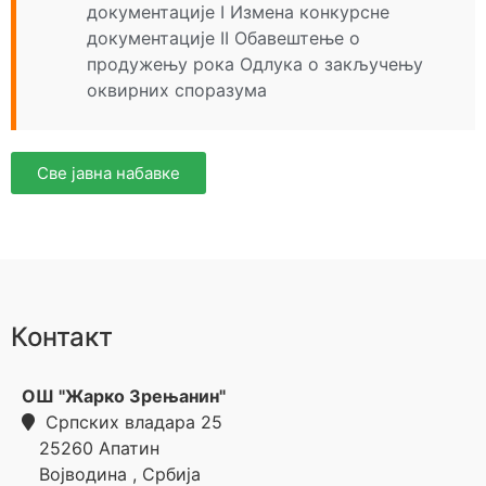
документације I
Измена конкурсне
документације II
Обавештење о
продужењу рока
Одлука о закључењу
оквирних споразума
Све јавна набавке
Контакт
ОШ "Жарко Зрењанин"
Српских владара 25
25260
Апатин
Војводина
,
Србија