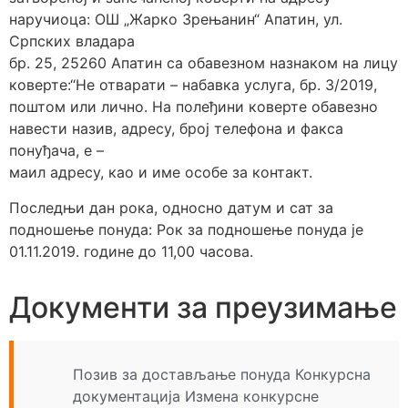
наручиоца: ОШ „Жарко Зрењанин“ Апатин, ул.
Српских владара
бр. 25, 25260 Апатин са обавезном назнаком на лицу
коверте:“Не отварати – набавка услуга, бр. 3/2019,
поштом или лично. На полеђини коверте обавезно
навести назив, адресу, број телефона и факса
понуђача, е –
маил адресу, као и име особе за контакт.
Последњи дан рока, односно датум и сат за
подношење понуда: Рок за подношење понуда је
01.11.2019. године до 11,00 часова.
Документи за преузимање
Позив за достављање понуда
Конкурсна
документација
Измена конкурсне