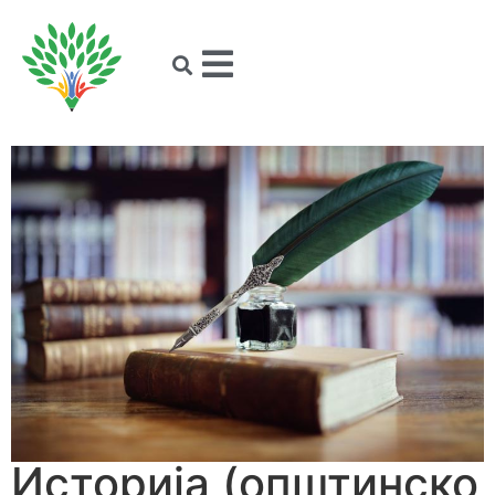
Историја (општинско