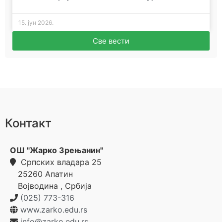
15. јун 2026.
Све вести
Контакт
ОШ "Жарко Зрењанин"
Српских владара 25
25260
Апатин
Војводина
,
Србија
(025) 773-316
www.zarko.edu.rs
info@zarko.edu.rs