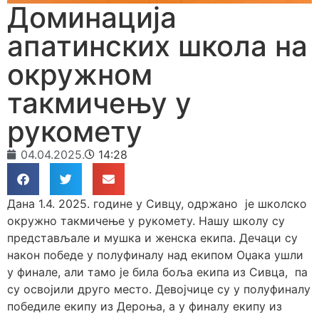
Доминација
апатинских школа на
окружном
такмичењу у
рукомету
04.04.2025.
14:28
Дана 1.4. 2025. године у Сивцу, одржано је школско
окружно такмичење у рукомету. Нашу школу су
представљале и мушка и женска екипа. Дечаци су
након победе у полуфиналу над екипом Оџака ушли
у финале, али тамо је била боља екипа из Сивца, па
су освојили друго место. Девојчице су у полуфиналу
победиле екипу из Дероња, а у финалу екипу из