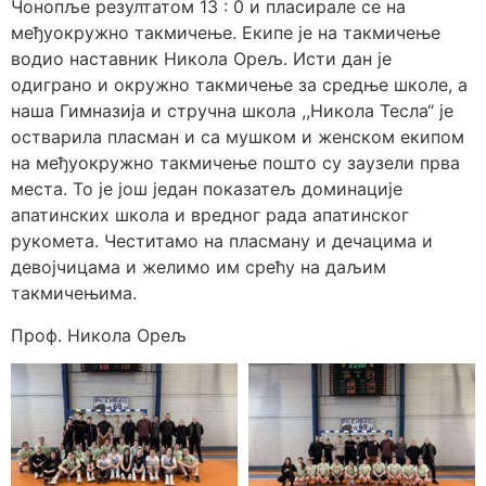
Чонопље резултатом 13 : 0 и пласирале се на
међуокружно такмичење. Екипе је на такмичење
водио наставник Никола Орељ. Исти дан је
одиграно и окружно такмичење за средње школе, а
наша Гимназија и стручна школа ,,Никола Тесла“ је
остварила пласман и са мушком и женском екипом
на међуокружно такмичење пошто су заузели прва
места. То је још један показатељ доминације
апатинских школа и вредног рада апатинског
рукомета. Честитамо на пласману и дечацима и
девојчицама и желимо им срећу на даљим
такмичењима.
Проф. Никола Орељ