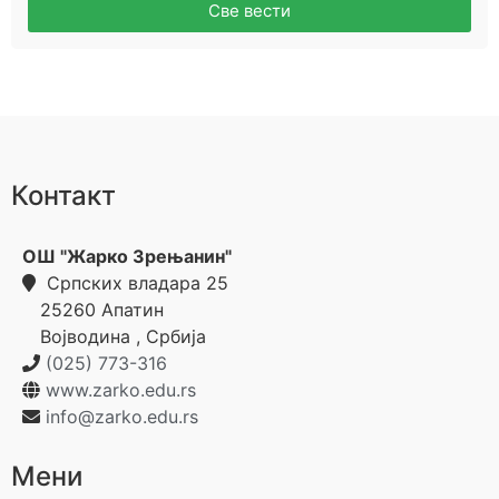
Све вести
Контакт
ОШ "Жарко Зрењанин"
Српских владара 25
25260
Апатин
Војводина
,
Србија
(025) 773-316
www.zarko.edu.rs
info@zarko.edu.rs
Мени