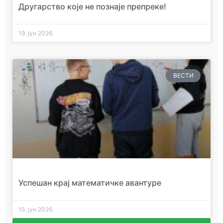
Другарство које не познаје препреке!
19. јун 2026.
ВЕСТИ
Успешан крај математичке авантуре
15. јун 2026.