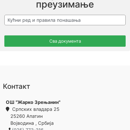
преузимање
Кућни ред и правила понашања
Сва документа
Контакт
ОШ "Жарко Зрењанин"
Српских владара 25
25260
Апатин
Војводина
,
Србија
(025) 773-316