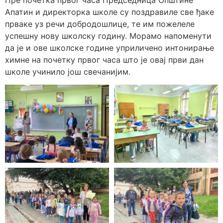
Пре почетка првог часа Председница Општине
Апатин и директорка школе су поздравиле све ђаке
прваке уз речи добродошлице, те им пожелеле
успешну нову школску годину. Морамо напоменути
да је и ове школске године уприличено интонирање
химне на почетку првог часа што је овај први дан
школе учинило још свечанијим.