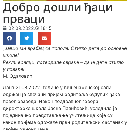
Добро дошли ђаци
прваци
02.09.2022.
18:15
„Јавио ми врабац са тополе: Стигло дете до основне
школе!
Рекли врапци, потврдиле свраке – да је дете стигло
у прваке!“
M. Oдаловић
Дана 31.08.2022. године у вишенаменској сали
одржан је свечани пријем родитеља будућих ђака
првог разреда. Након поздравног говора
директорке школе Јасне Павићевић, уследило је
појединачно представљање учитељица које су
након пријема одржале први родитељски састанак у
својим учионицама.