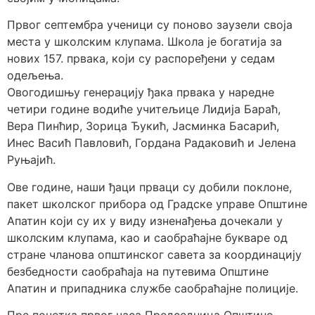
Првог септембра ученици су поново заузели своја
места у школским клупама. Школа је богатија за
нових 157. првака, који су распоређени у седам
одељења.
Овогодишњу генерацију ђака првака у наредне
четири године водиће учитељице Лидија Бараћ,
Вера Пинћир, Зорица Ђукић, Јасминка Басарић,
Инес Васић Павловић, Гордана Радаковић и Јелена
Руњајић.
Ове године, наши ђаци прваци су добили поклоне,
пакет школског прибора од Градске управе Општине
Апатин који су их у виду изненађења дочекали у
школским клупама, као и саобраћајне букваре од
стране чланова општинског савета за координацију
безбедности саобраћаја на путевима Општине
Апатин и припадника службе саобраћајне полиције.