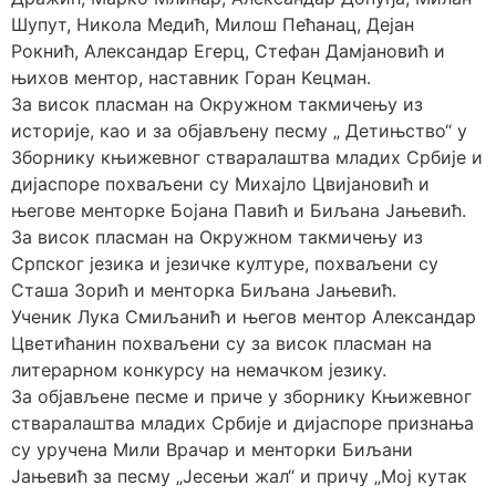
Шупут, Никола Медић, Милош Пећанац, Дејан
Рокнић, Александар Егерц, Стефан Дамјановић и
њихов ментор, наставник Горан Kецман.
За висок пласман на Окружном такмичењу из
историје, као и за објављену песму „ Детињство“ у
Зборнику књижевног стваралаштва младих Србије и
дијаспоре похваљени су Михајло Цвијановић и
његове менторке Бојана Павић и Биљана Јањевић.
За висок пласман на Окружном такмичењу из
Српског језика и језичке културе, похваљени су
Сташа Зорић и менторка Биљана Јањевић.
Ученик Лука Смиљанић и његов ментор Александар
Цветићанин похваљени су за висок пласман на
литерарном конкурсу на немачком језику.
За објављене песме и приче у зборнику Kњижевног
стваралаштва младих Србије и дијаспоре признања
су уручена Мили Врачар и менторки Биљани
Јањевић за песму „Јесењи жал“ и причу „Мој кутак