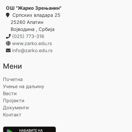
ОШ "Жарко Зрењанин"
Српских владара 25
25260
Апатин
Војводина
,
Србија
(025) 773-316
www.zarko.edu.rs
info@zarko.edu.rs
Мени
Почетна
Учење на даљину
Вести
Пројекти
Документи
Контакт