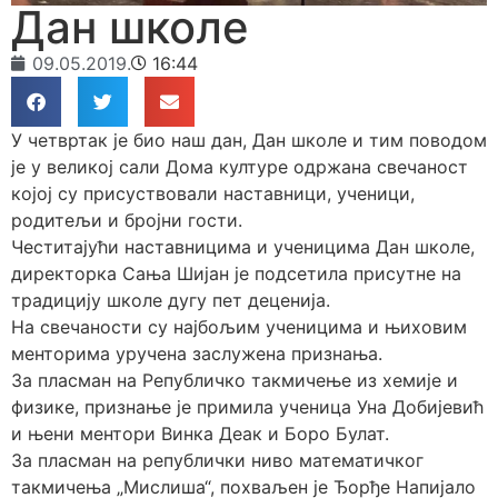
Дан школе
09.05.2019.
16:44
У четвртак је био наш дан, Дан школе и тим поводом
је у великој сали Дома културе одржана свечаност
којој су присуствовали наставници, ученици,
родитељи и бројни гости.
Честитајући наставницима и ученицима Дан школе,
директорка Сања Шијан је подсетила присутне на
традицију школе дугу пет деценија.
На свечаности су најбољим ученицима и њиховим
менторима уручена заслужена признања.
За пласман на Републичко такмичење из хемије и
физике, признање је примила ученица Уна Добијевић
и њени ментори Винка Деак и Боро Булат.
За пласман на републички ниво математичког
такмичења „Мислиша“, похваљен је Ђорђе Напијало