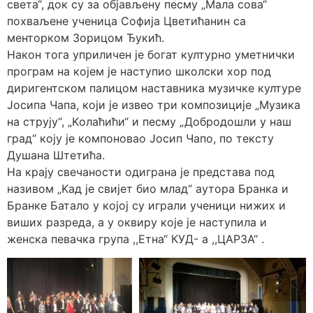
света“, док су за објављену песму „Мала сова“
похваљене ученица Софија Цветићанин са
менторком Зорицом Ђукић.
Након тога уприличен је богат културно уметнички
програм на којем је наступио школски хор под
диригентском палицом наставника музичке културе
Јосипа Чапа, који је извео три композиције „Музика
на струју“, „Kолаћићи“ и песму „Добродошли у наш
град“ коју је компоновао Јосип Чапо, по тексту
Душана Штетића.
На крају свечаности одиграна је представа под
називом „Kад је свијет био млад“ аутора Бранка и
Бранке Батало у којој су играли ученици нижих и
виших разреда, а у оквиру које је наступила и
женска певачка група ,,Етна“ КУД- а ,,ЦАРЗА“ .