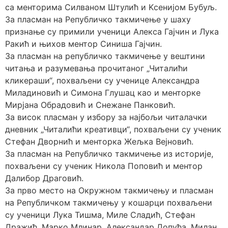
са менторима Силваном Штулић и Kсенијом Бубуљ.
За пласман на Републичко такмичење у шаху
признање су примили ученици Алекса Гајчин и Лука
Ракић и њихов ментор Синиша Гајчин.
За пласман на републичко такмичење у вештини
читања и разумевања прочитаног „Читалићи
кликераши“, похваљени су ученице Александра
Миладиновић и Симона Глушац као и менторке
Мирјана Обрадовић и Снежане Панковић.
За висок пласман у избору за најбољи читалачки
дневник „Читалићи креативци“, похваљени су ученик
Стефан Дворнић и менторка Жељка Вејновић.
За пласман на Републичко такмичење из историје,
похваљени су ученик Никола Поповић и ментор
Далибор Драговић.
За прво место на Окружном такмичењу и пласман
на Републичком такмичењу у кошарци похваљени
су ученици Лука Тишма, Миле Сладић, Стефан
Дражић, Марко Млинар, Александар Допуђа, Милан